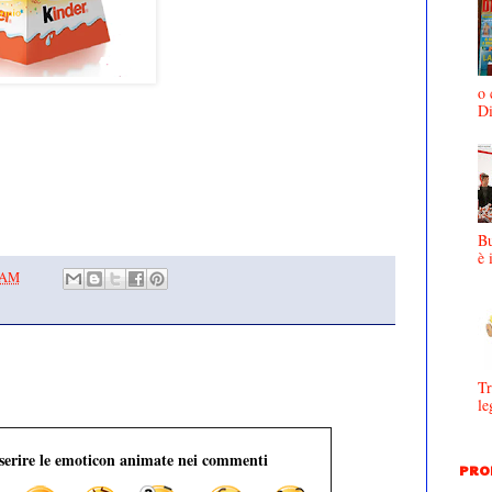
o 
D
Bu
è 
0 AM
Tr
le
nserire le emoticon animate nei commenti
PRO