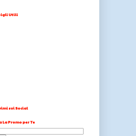
igli Utili
imi sui Social
a La Promo per Te