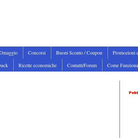
iOmaggio
Concorsi
Buoni Sconto / Coupon
Promozioni e
back
Ricette economiche
Contatti/Forum
Come Funziona
Pubb