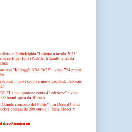
ttilette e Philadelphia "Insieme a tavola 2023" :
emi certi per tutti (Padelle, tritatutto e set da
cina)
ncorso "Kellogg's NBA 2023" : vinci 724 premi
BA
Scount : nuovi sconti e nuovi cashback Febbraio
023
DL "La tua opinione conta 4° edizione" : vinci
000 buoni spesa da 50 euro
l Grande concorso del Pulito" : su DonnaD vinci
ucher energia da 200 euro e 1 Tesla Model Y
ici su Facebook