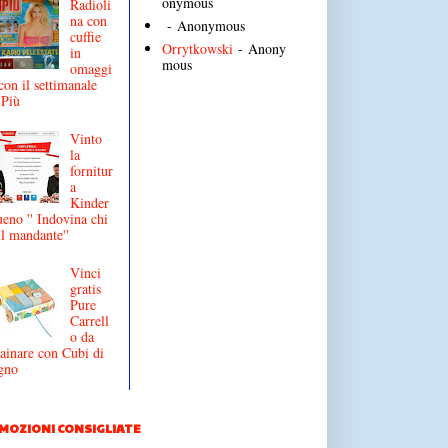
onymous
Radioli
na con
- Anonymous
cuffie
Orrytkowski
- Anony
in
mous
omaggi
con il settimanale
iPiù
Vinto
la
fornitur
a
Kinder
eno '' Indovina chi
il mandante''
Vinci
gratis
Pure
Carrell
o da
ainare con Cubi di
gno
MOZIONI CONSIGLIATE