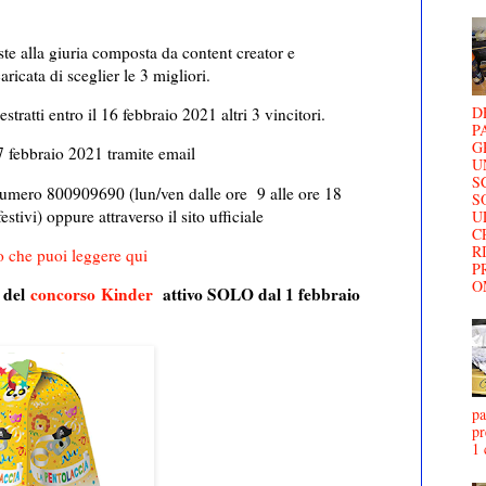
te alla giuria composta da content creator e
ricata di sceglier le 3 migliori.
D
estratti entro il 16 febbraio 2021 altri 3 vincitori.
P
G
 17 febbraio 2021 tramite email
U
S
 numero 800909690 (lun/ven dalle ore 9 alle ore 18
S
stivi) oppure attraverso il sito ufficiale
U
C
R
o che puoi leggere qui
P
O
o del
concorso
Kinder
attivo SOLO dal 1 febbraio
pa
pr
1 