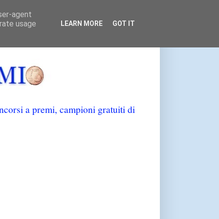
user-agent
erate usage
LEARN MORE
GOT IT
orsi a premi, campioni gratuiti di