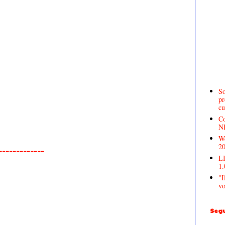
So
pr
cu
Co
N
We
2
______________
LI
1.
"I
vo
Segu