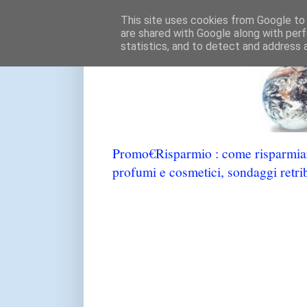
This site uses cookies from Google to d
are shared with Google along with perf
statistics, and to detect and address 
Promo€Risparmio : come risparmiare
profumi e cosmetici, sondaggi retrib