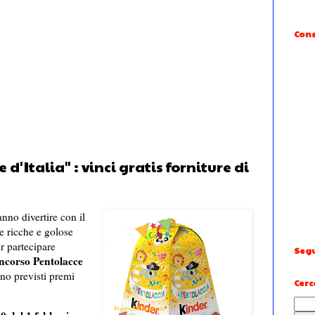
Cons
'Italia" : vinci gratis forniture di
nno divertire con il
e ricche e golose
er partecipare
Segu
ncorso Pentolacce
ono previsti premi
Cerc