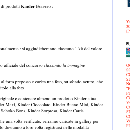
Kinder Ferrero
 di prodotti
:
Yo
20
iP
 casualmente : si aggiudicheranno ciascuno 1 kit del valore
to ufficiale del concorso
cliccando la immagine
O
S
C
S
li al form preposto e carica una foto, su sfondo neutro, che
N
itolo alla foto
'
P
C
originale e contenere almeno un prodotto Kinder a tua
V
nder Maxi, Kinder Cioccolato, Kinder Bueno Mini, Kinder
C
r Schoko Bons, Kinder Sorpresa, Kinder Cards.
S
C
he una volta verificate, verranno caricate in gallery per
V
P
rlo dovranno a loro volta registrarsi nelle modalità