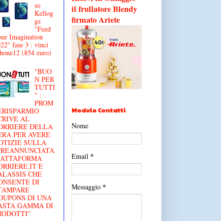
so
il frullatore Blendy
Kellog
firmato Ariete
gs
"Feed
ur Imagination
22" fase 3 : vinci
hone12 (854 euro)
''BUO
N PER
TUTTI
'' :
PROM
Modulo Contatti
€RISPARMIO
CRIVE AL
Nome
ORRIERE DELLA
ERA PER AVERE
OTIZIE SULLA
'PREANNUNCIATA
*
Email
IATTAFORMA
ORRIERE.IT E
ALASSIS CHE
ONSENTE DI
*
Messaggio
TAMPARE
OUPONS DI UNA
ASTA GAMMA DI
RODOTTI''