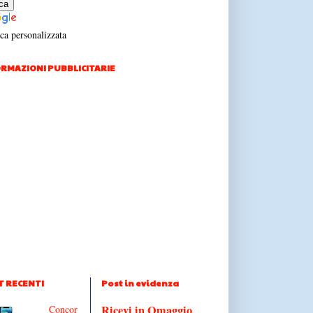
ca personalizzata
RMAZIONI PUBBLICITARIE
T RECENTI
Post in evidenza
Ricevi in Omaggio
Concor