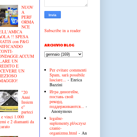
NUOV
A
PERF
ORMA
NCE
Subscribe in a reader
ELL'AMICA
AOLA !! SPESA
RATIS con P&G
ARCHIVIO BLOG
NIFICANDO
CONTI-
ONDAGGI:ACCUM
LARE UN
REDITO E
Per evitare commenti
ICEVERE UN
Spam, sarà possibile
REZIOSO
lasciare...
- Enrica
MAGGIO!
Bazzini
Игра диногейм,
''20
поставь свой
Anni
рекорд,
Insiem
поддерживаются...
-
e''
Anonymous
parteci
 e vinci 1.000
legalne-
emi e 2 diamanti da
suplementy.pl/oczysz
carato
czanie-
organizmu.html
- An