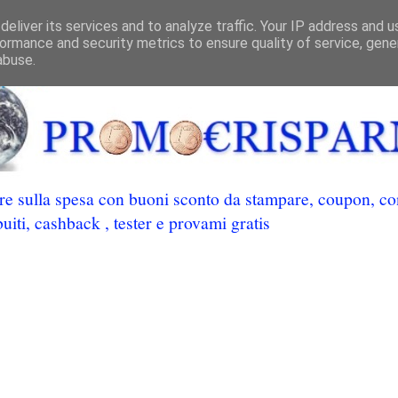
eliver its services and to analyze traffic. Your IP address and 
ormance and security metrics to ensure quality of service, gen
abuse.
 sulla spesa con buoni sconto da stampare, coupon, conc
uiti, cashback , tester e provami gratis