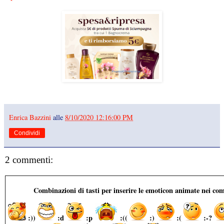
Enrica Bazzini
alle
8/10/2020 12:16:00 PM
Condividi
2 commenti:
Combinazioni di tasti per inserire le emoticon animate nei co
:))
:d
:p
:((
:)
:(
:-?