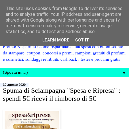
This site uses cookies from Google to deliver its services
and to analyze traffic. Your IP address and user-agent are
shared with Google along with performance and security
metrics to ensure quality of service, generate usage
statistics, and to detect and address abuse.
LEARN MORE
GOT IT
Promo€Risparmio : come risparmiare sulla spesa con buoni sconto
da stampare, coupon, concorsi a premi, campioni gratuiti di profumi
e cosmetici, sondaggi retribuiti, cashback , tester e provami gratis
▼
10 agosto 2020
Spuma di Sciampagna "Spesa e Ripresa" :
spendi 5€ ricevi il rimborso di 5€