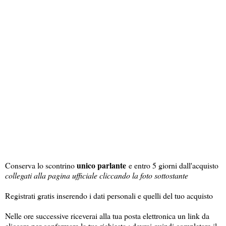
unico parlante
Conserva lo scontrino
e entro 5 giorni dall'acquisto
collegati alla pagina ufficiale cliccando la foto sottostante
Registrati gratis inserendo i dati personali e quelli del tuo acquisto
Nelle ore successive riceverai alla tua posta elettronica un link da
cliccare per confermare la tua richiesta ; dovrai quindi completare il