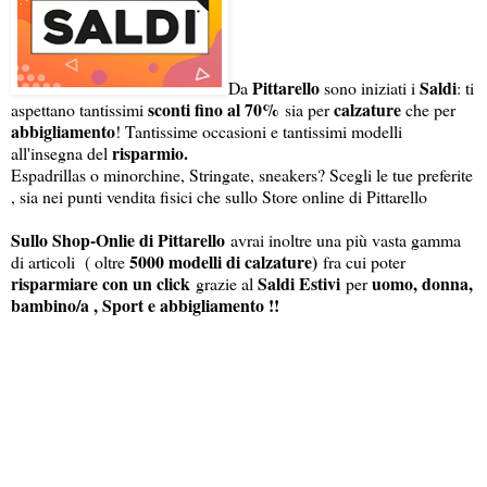
Pittarello
Saldi
Da
sono iniziati i
: ti
sconti fino al 70%
calzature
aspettano tantissimi
sia per
che per
abbigliamento
! Tantissime occasioni e tantissimi modelli
risparmio.
all'insegna del
Espadrillas o minorchine, Stringate, sneakers? Scegli le tue preferite
, sia nei punti vendita fisici che sullo Store online di Pittarello
Sullo Shop-Onlie di Pittarello
avrai inoltre una più vasta gamma
5000 modelli di calzature)
di articoli ( oltre
fra cui poter
risparmiare con un click
Saldi Estivi
uomo, donna,
grazie al
per
bambino/a , Sport e abbigliamento !!