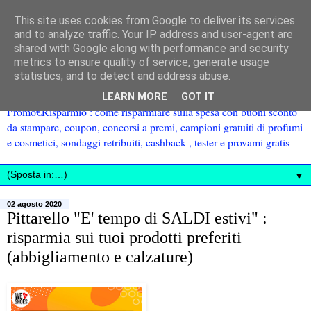
This site uses cookies from Google to deliver its services
and to analyze traffic. Your IP address and user-agent are
shared with Google along with performance and security
metrics to ensure quality of service, generate usage
statistics, and to detect and address abuse.
LEARN MORE
GOT IT
Promo€Risparmio : come risparmiare sulla spesa con buoni sconto
da stampare, coupon, concorsi a premi, campioni gratuiti di profumi
e cosmetici, sondaggi retribuiti, cashback , tester e provami gratis
▼
02 agosto 2020
Pittarello "E' tempo di SALDI estivi" :
risparmia sui tuoi prodotti preferiti
(abbigliamento e calzature)