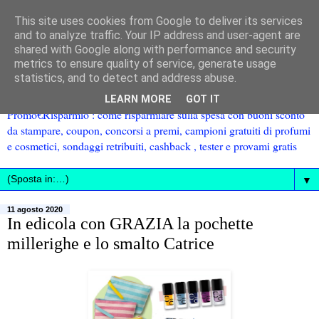
This site uses cookies from Google to deliver its services
and to analyze traffic. Your IP address and user-agent are
shared with Google along with performance and security
metrics to ensure quality of service, generate usage
statistics, and to detect and address abuse.
LEARN MORE
GOT IT
Promo€Risparmio : come risparmiare sulla spesa con buoni sconto
da stampare, coupon, concorsi a premi, campioni gratuiti di profumi
e cosmetici, sondaggi retribuiti, cashback , tester e provami gratis
▼
11 agosto 2020
In edicola con GRAZIA la pochette
millerighe e lo smalto Catrice