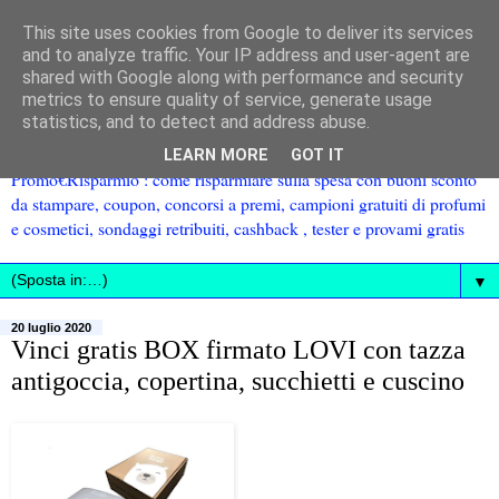
This site uses cookies from Google to deliver its services
and to analyze traffic. Your IP address and user-agent are
shared with Google along with performance and security
metrics to ensure quality of service, generate usage
statistics, and to detect and address abuse.
LEARN MORE
GOT IT
Promo€Risparmio : come risparmiare sulla spesa con buoni sconto
da stampare, coupon, concorsi a premi, campioni gratuiti di profumi
e cosmetici, sondaggi retribuiti, cashback , tester e provami gratis
▼
20 luglio 2020
Vinci gratis BOX firmato LOVI con tazza
antigoccia, copertina, succhietti e cuscino