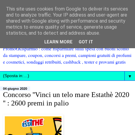
This site uses cookies from Google to deliver its services
and to analyze traffic. Your IP address and user-agent are
shared with Google along with performance and security
metrics to ensure quality of service, generate usage
statistics, and to detect and address abuse.
LEARN MORE
GOT IT
Promo€Risparmio : come risparmiare sulla spesa con buoni sconto
da stampare, coupon, concorsi a premi, campioni gratuiti di profumi
e cosmetici, sondaggi retribuiti, cashback , tester e provami gratis
▼
04 giugno 2020
Concorso ''Vinci un telo mare Estathè 2020
'' : 2600 premi in palio