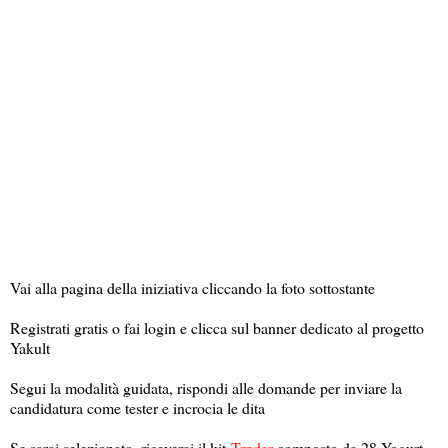
Vai alla pagina della iniziativa cliccando la foto sottostante
Registrati gratis o fai login e clicca sul banner dedicato al progetto
Yakult
Segui la modalità guidata, rispondi alle domande per inviare la
candidatura come tester e incrocia le dita
Se sarai selezionato, riceverai il kit
Trnder
composto da 28 Yogurt