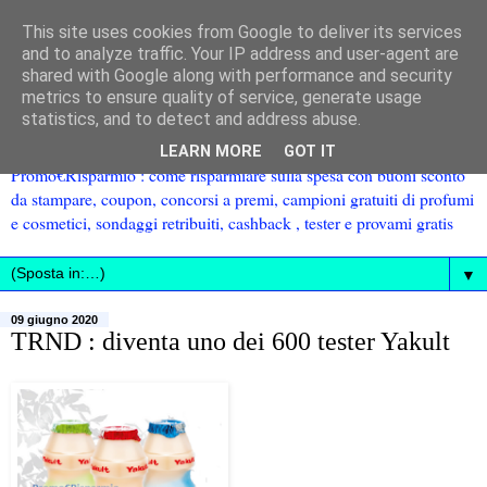
This site uses cookies from Google to deliver its services
and to analyze traffic. Your IP address and user-agent are
shared with Google along with performance and security
metrics to ensure quality of service, generate usage
statistics, and to detect and address abuse.
LEARN MORE
GOT IT
Promo€Risparmio : come risparmiare sulla spesa con buoni sconto
da stampare, coupon, concorsi a premi, campioni gratuiti di profumi
e cosmetici, sondaggi retribuiti, cashback , tester e provami gratis
▼
09 giugno 2020
TRND : diventa uno dei 600 tester Yakult