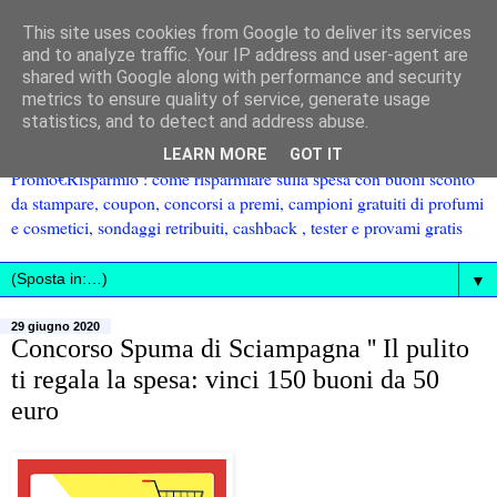
This site uses cookies from Google to deliver its services
and to analyze traffic. Your IP address and user-agent are
shared with Google along with performance and security
metrics to ensure quality of service, generate usage
statistics, and to detect and address abuse.
LEARN MORE
GOT IT
Promo€Risparmio : come risparmiare sulla spesa con buoni sconto
da stampare, coupon, concorsi a premi, campioni gratuiti di profumi
e cosmetici, sondaggi retribuiti, cashback , tester e provami gratis
▼
29 giugno 2020
Concorso Spuma di Sciampagna '' Il pulito
ti regala la spesa: vinci 150 buoni da 50
euro