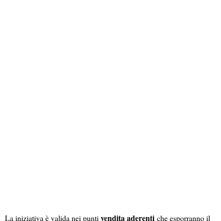
vendita aderenti
La iniziativa è valida nei punti
che esporranno il