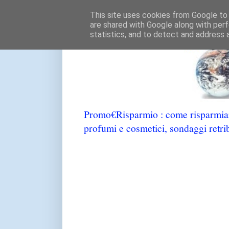
This site uses cookies from Google to d
are shared with Google along with perf
statistics, and to detect and address 
Promo€Risparmio : come risparmiare
profumi e cosmetici, sondaggi retrib