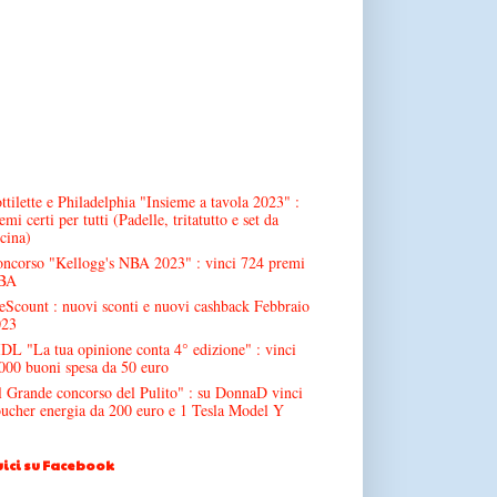
ttilette e Philadelphia "Insieme a tavola 2023" :
emi certi per tutti (Padelle, tritatutto e set da
cina)
ncorso "Kellogg's NBA 2023" : vinci 724 premi
BA
Scount : nuovi sconti e nuovi cashback Febbraio
023
DL "La tua opinione conta 4° edizione" : vinci
000 buoni spesa da 50 euro
l Grande concorso del Pulito" : su DonnaD vinci
ucher energia da 200 euro e 1 Tesla Model Y
ici su Facebook