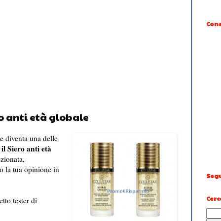
Cons
ro anti età globale
 e diventa una delle
 il Siero anti età
ezionata,
o la tua opinione in
Segu
Cerc
tto tester di