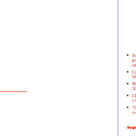
So
pr
cu
Co
N
We
2
______________
LI
1.
"I
vo
Segu