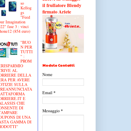
so
il frullatore Blendy
Kellog
firmato Ariete
gs
"Feed
ur Imagination
22" fase 3 : vinci
hone12 (854 euro)
''BUO
N PER
TUTTI
'' :
PROM
Modulo Contatti
€RISPARMIO
CRIVE AL
Nome
ORRIERE DELLA
ERA PER AVERE
OTIZIE SULLA
'PREANNUNCIATA
*
Email
IATTAFORMA
ORRIERE.IT E
ALASSIS CHE
ONSENTE DI
*
Messaggio
TAMPARE
OUPONS DI UNA
ASTA GAMMA DI
RODOTTI''