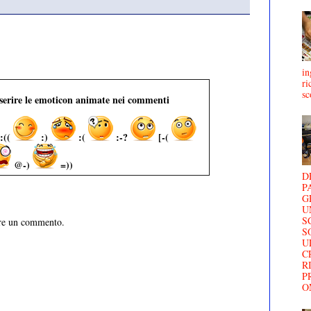
in
ri
sc
nserire le emoticon animate nei commenti
:((
:)
:(
:-?
[-(
@-)
=))
D
P
G
U
S
are un commento.
S
U
C
R
P
O