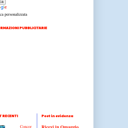
ca personalizzata
RMAZIONI PUBBLICITARIE
T RECENTI
Post in evidenza
Ricevi in Omaggio
Concor