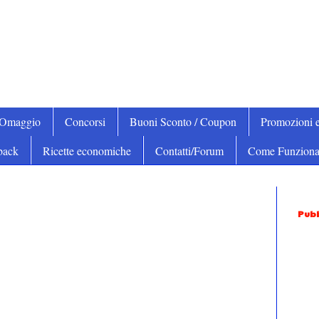
iOmaggio
Concorsi
Buoni Sconto / Coupon
Promozioni e
back
Ricette economiche
Contatti/Forum
Come Funziona
Pubb