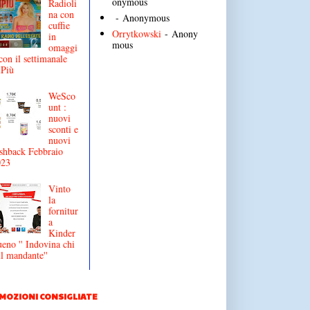
onymous
Radioli
na con
- Anonymous
cuffie
Orrytkowski
- Anony
in
mous
omaggi
con il settimanale
iPiù
WeSco
unt :
nuovi
sconti e
nuovi
shback Febbraio
023
Vinto
la
fornitur
a
Kinder
eno '' Indovina chi
il mandante''
MOZIONI CONSIGLIATE