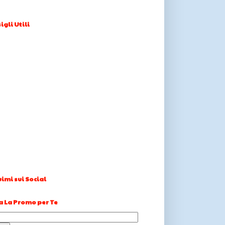
igli Utili
imi sui Social
a La Promo per Te