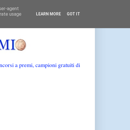
user-agent
erate usage
LEARN MORE
GOT IT
orsi a premi, campioni gratuiti di