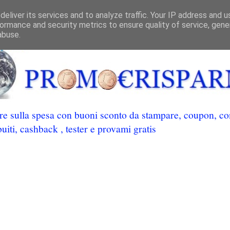
eliver its services and to analyze traffic. Your IP address and 
ormance and security metrics to ensure quality of service, gen
abuse.
 sulla spesa con buoni sconto da stampare, coupon, conc
uiti, cashback , tester e provami gratis