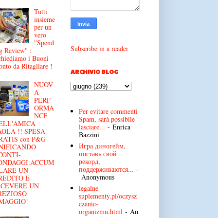
Tutti
insieme
per un
vero
''Spend
Subscribe in a reader
g Review'' :
chiediamo i Buoni
onto da Ritagliare !
ARCHIVIO BLOG
NUOV
A
PERF
ORMA
Per evitare commenti
NCE
Spam, sarà possibile
ELL'AMICA
lasciare...
- Enrica
AOLA !! SPESA
Bazzini
RATIS con P&G
Игра диногейм,
NIFICANDO
поставь свой
CONTI-
рекорд,
ONDAGGI:ACCUM
поддерживаются...
-
LARE UN
Anonymous
REDITO E
ICEVERE UN
legalne-
REZIOSO
suplementy.pl/oczysz
MAGGIO!
czanie-
organizmu.html
- An