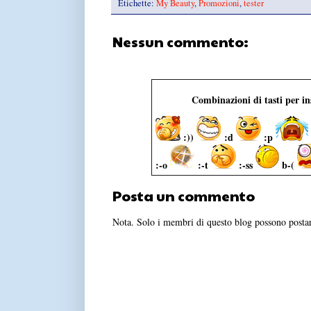
Etichette:
My Beauty
,
Promozioni
,
tester
Nessun commento:
Combinazioni di tasti per i
:))
:d
:p
:-o
:-t
:-ss
b-(
Posta un commento
Nota. Solo i membri di questo blog possono post