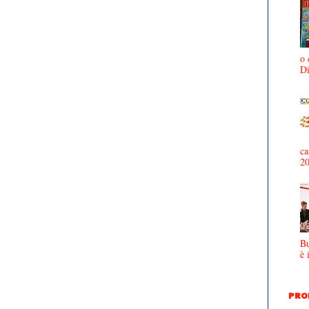
o 
D
ca
2
Bu
è 
PRO