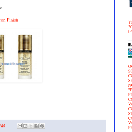
re
con Finish
Yo
20
iP
O
S
C
S
N
'
P
C
V
C
S
C
V
0 AM
P