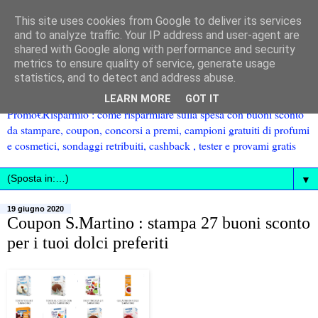
This site uses cookies from Google to deliver its services
and to analyze traffic. Your IP address and user-agent are
shared with Google along with performance and security
metrics to ensure quality of service, generate usage
statistics, and to detect and address abuse.
LEARN MORE
GOT IT
Promo€Risparmio : come risparmiare sulla spesa con buoni sconto
da stampare, coupon, concorsi a premi, campioni gratuiti di profumi
e cosmetici, sondaggi retribuiti, cashback , tester e provami gratis
▼
19 giugno 2020
Coupon S.Martino : stampa 27 buoni sconto
per i tuoi dolci preferiti