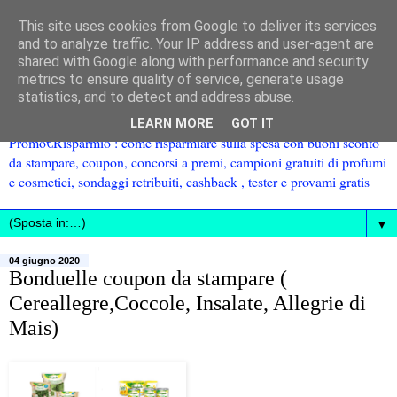
This site uses cookies from Google to deliver its services
and to analyze traffic. Your IP address and user-agent are
shared with Google along with performance and security
metrics to ensure quality of service, generate usage
statistics, and to detect and address abuse.
LEARN MORE
GOT IT
Promo€Risparmio : come risparmiare sulla spesa con buoni sconto
da stampare, coupon, concorsi a premi, campioni gratuiti di profumi
e cosmetici, sondaggi retribuiti, cashback , tester e provami gratis
▼
04 giugno 2020
Bonduelle coupon da stampare (
Cereallegre,Coccole, Insalate, Allegrie di
Mais)