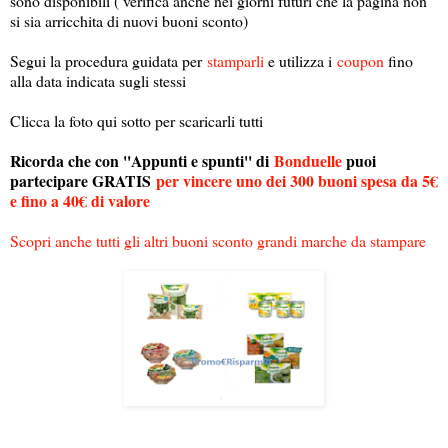
sono disponibili ( verifica anche nei giorni futuri che la pagina non
si sia arricchita di nuovi buoni sconto)
Segui la procedura guidata per
stamparli
e utilizza i
coupon
fino
alla data indicata sugli stessi
Clicca la foto qui sotto per scaricarli tutti
Ricorda che con ''Appunti e spunti'' di
Bonduelle
puoi
partecipare GRATIS
per vincere uno dei 300 buoni spesa da 5€
e fino a 40€ di valore
Scopri anche tutti gli altri buoni sconto grandi marche da stampare