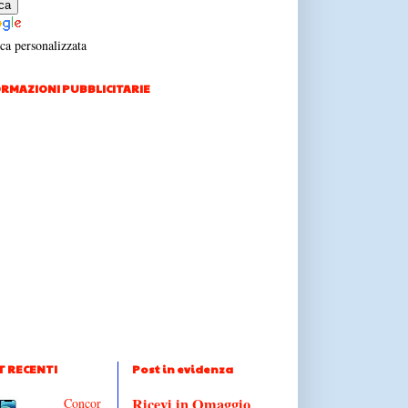
ca personalizzata
RMAZIONI PUBBLICITARIE
T RECENTI
Post in evidenza
Ricevi in Omaggio
Concor