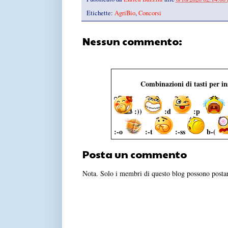
Etichette:
AgriBio
,
Concorsi
Nessun commento:
Combinazioni di tasti per i
:))
:d
:p
:-o
:-t
:-ss
b-(
Posta un commento
Nota. Solo i membri di questo blog possono post