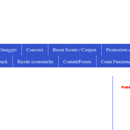
iOmaggio
Concorsi
Buoni Sconto / Coupon
Promozioni e
back
Ricette economiche
Contatti/Forum
Come Funziona
Pubb