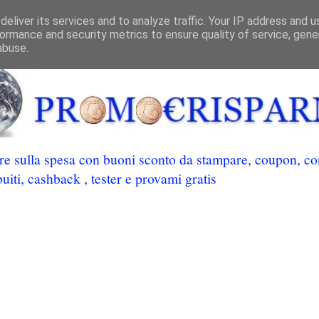
eliver its services and to analyze traffic. Your IP address and 
ormance and security metrics to ensure quality of service, gen
abuse.
 sulla spesa con buoni sconto da stampare, coupon, conc
uiti, cashback , tester e provami gratis