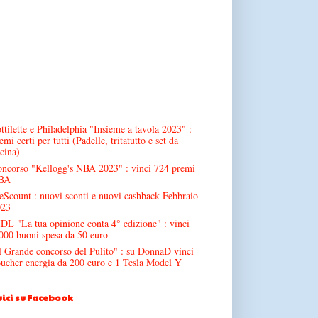
ttilette e Philadelphia "Insieme a tavola 2023" :
emi certi per tutti (Padelle, tritatutto e set da
cina)
ncorso "Kellogg's NBA 2023" : vinci 724 premi
BA
Scount : nuovi sconti e nuovi cashback Febbraio
023
DL "La tua opinione conta 4° edizione" : vinci
000 buoni spesa da 50 euro
l Grande concorso del Pulito" : su DonnaD vinci
ucher energia da 200 euro e 1 Tesla Model Y
ici su Facebook