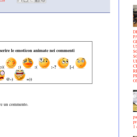
D
P
G
U
nserire le emoticon animate nei commenti
S
S
U
C
:((
:)
:(
:-?
[-(
R
P
@-)
=))
O
are un commento.
pa
pr
1 