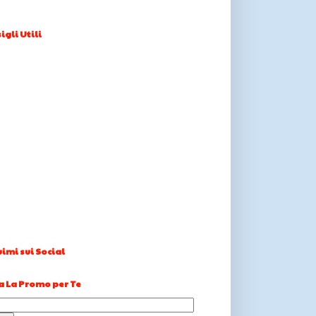
igli Utili
imi sui Social
a La Promo per Te