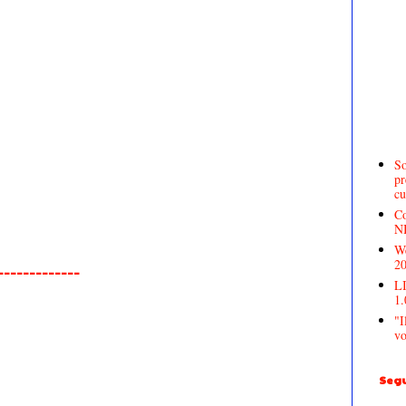
So
pr
cu
Co
N
We
2
______________
LI
1.
"I
vo
Segu