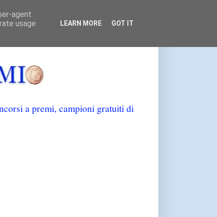
user-agent
erate usage
LEARN MORE
GOT IT
orsi a premi, campioni gratuiti di