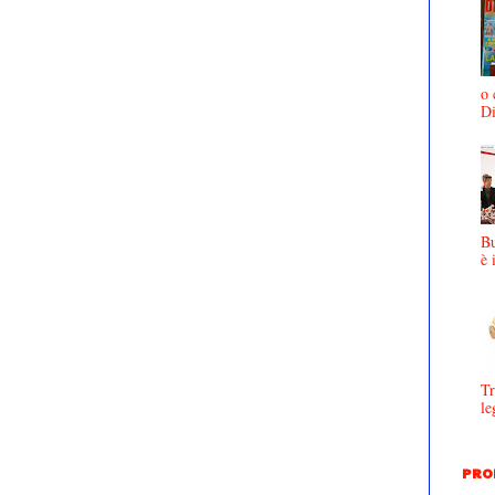
o 
D
Bu
è 
Tr
le
PRO