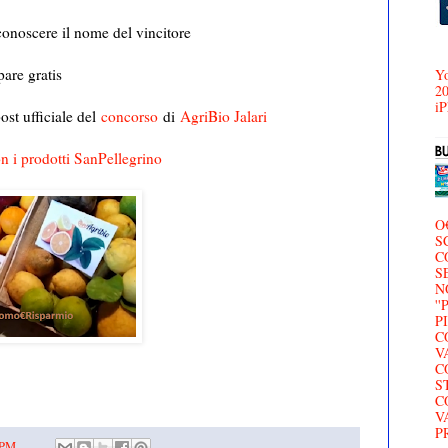
 conoscere il nome del vincitore
are gratis
Yo
20
iP
post ufficiale del
concorso
di
AgriBio Jalari
n i prodotti SanPellegrino
O
S
C
S
N
'
P
C
V
C
S
C
V
P
 PM