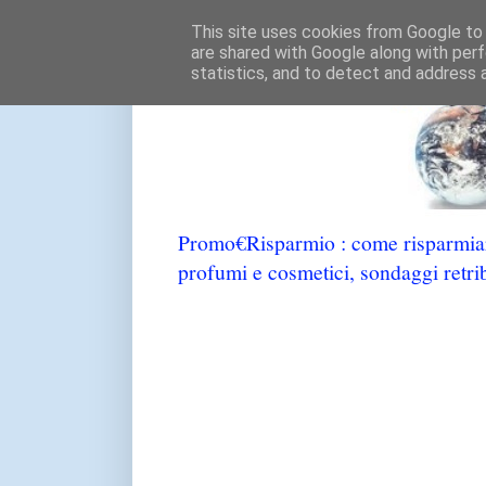
This site uses cookies from Google to d
are shared with Google along with perf
statistics, and to detect and address 
Promo€Risparmio : come risparmiare
profumi e cosmetici, sondaggi retrib