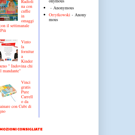
onymous
Radioli
na con
- Anonymous
cuffie
Orrytkowski
- Anony
in
mous
omaggi
con il settimanale
iPiù
Vinto
la
fornitur
a
Kinder
eno '' Indovina chi
il mandante''
Vinci
gratis
Pure
Carrell
o da
ainare con Cubi di
gno
MOZIONI CONSIGLIATE