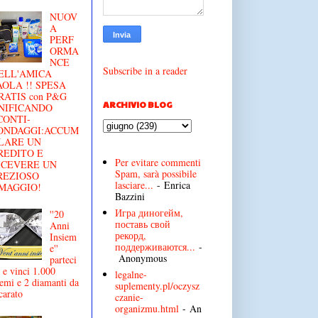
NUOV
A
PERF
ORMA
NCE
Subscribe in a reader
ELL'AMICA
AOLA !! SPESA
RATIS con P&G
ARCHIVIO BLOG
NIFICANDO
CONTI-
ONDAGGI:ACCUM
LARE UN
REDITO E
Per evitare commenti
ICEVERE UN
Spam, sarà possibile
REZIOSO
lasciare...
- Enrica
MAGGIO!
Bazzini
Игра диногейм,
''20
поставь свой
Anni
рекорд,
Insiem
поддерживаются...
-
e''
Anonymous
parteci
 e vinci 1.000
legalne-
emi e 2 diamanti da
suplementy.pl/oczysz
carato
czanie-
organizmu.html
- An