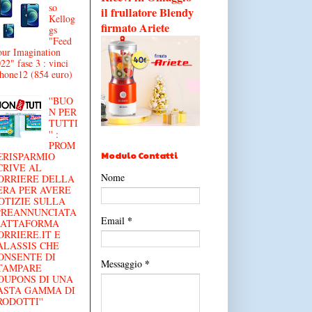
so
il frullatore Blendy
Kellog
firmato Ariete
gs
"Feed
ur Imagination
22" fase 3 : vinci
hone12 (854 euro)
''BUO
N PER
TUTTI
'' :
PROM
Modulo Contatti
€RISPARMIO
CRIVE AL
Nome
ORRIERE DELLA
ERA PER AVERE
OTIZIE SULLA
'PREANNUNCIATA
*
Email
IATTAFORMA
ORRIERE.IT E
ALASSIS CHE
ONSENTE DI
*
Messaggio
TAMPARE
OUPONS DI UNA
ASTA GAMMA DI
RODOTTI''