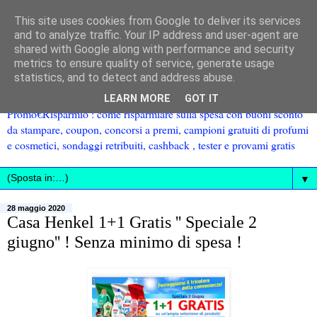
This site uses cookies from Google to deliver its services
and to analyze traffic. Your IP address and user-agent are
shared with Google along with performance and security
metrics to ensure quality of service, generate usage
statistics, and to detect and address abuse.
LEARN MORE
GOT IT
Promo€Risparmio : come risparmiare sulla spesa con buoni sconto
da stampare, coupon, concorsi a premi, campioni gratuiti di profumi
e cosmetici, sondaggi retribuiti, cashback , tester e provami gratis
▼
28 maggio 2020
Casa Henkel 1+1 Gratis '' Speciale 2
giugno'' ! Senza minimo di spesa !