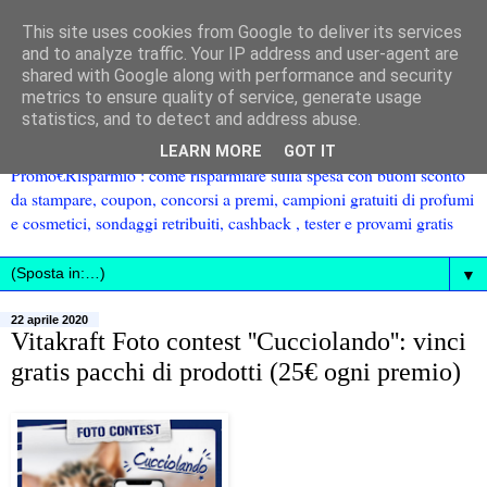
This site uses cookies from Google to deliver its services
and to analyze traffic. Your IP address and user-agent are
shared with Google along with performance and security
metrics to ensure quality of service, generate usage
statistics, and to detect and address abuse.
LEARN MORE
GOT IT
Promo€Risparmio : come risparmiare sulla spesa con buoni sconto
da stampare, coupon, concorsi a premi, campioni gratuiti di profumi
e cosmetici, sondaggi retribuiti, cashback , tester e provami gratis
▼
22 aprile 2020
Vitakraft Foto contest ''Cucciolando'': vinci
gratis pacchi di prodotti (25€ ogni premio)