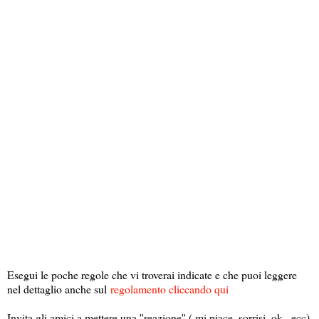
Esegui le poche regole che vi troverai indicate e che puoi leggere
nel dettaglio anche sul
regolamento cliccando qui
Invita gli amici a mettere una ''reazione'' ( mi piace, sorrisi, ok , ecc)