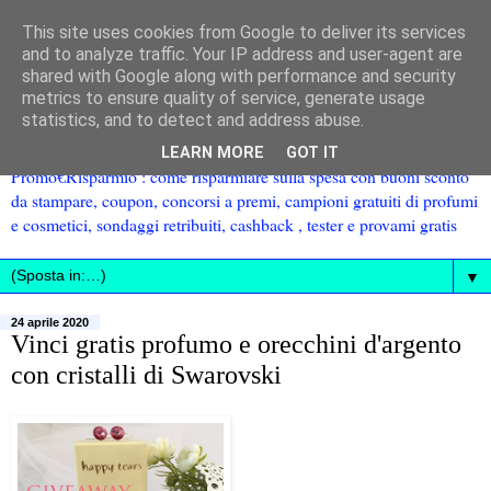
This site uses cookies from Google to deliver its services
and to analyze traffic. Your IP address and user-agent are
shared with Google along with performance and security
metrics to ensure quality of service, generate usage
statistics, and to detect and address abuse.
LEARN MORE
GOT IT
Promo€Risparmio : come risparmiare sulla spesa con buoni sconto
da stampare, coupon, concorsi a premi, campioni gratuiti di profumi
e cosmetici, sondaggi retribuiti, cashback , tester e provami gratis
▼
24 aprile 2020
Vinci gratis profumo e orecchini d'argento
con cristalli di Swarovski