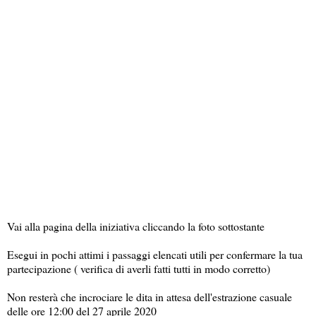
Vai alla pagina della iniziativa cliccando la foto sottostante
Esegui in pochi attimi i passaggi elencati utili per confermare la tua
partecipazione ( verifica di averli fatti tutti in modo corretto)
Non resterà che incrociare le dita in attesa dell'estrazione casuale
delle ore 12:00 del 27 aprile 2020