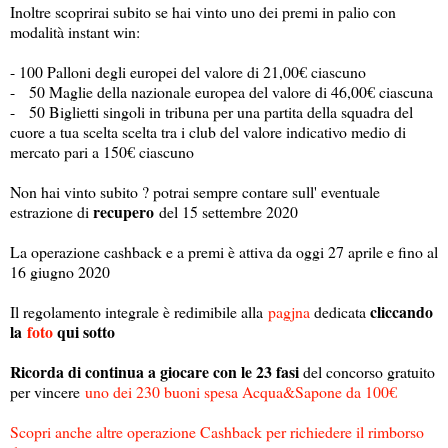
Inoltre scoprirai subito se hai vinto uno dei premi in palio con
modalità instant win:
- 100 Palloni degli europei del valore di 21,00€ ciascuno
- 50 Maglie della nazionale europea del valore di 46,00€ ciascuna
- 50 Biglietti singoli in tribuna per una partita della squadra del
cuore a tua scelta scelta tra i club del valore indicativo medio di
mercato pari a 150€ ciascuno
Non hai vinto subito ? potrai sempre contare sull' eventuale
recupero
estrazione di
del 15 settembre 2020
La operazione cashback e a premi è attiva da oggi 27 aprile e fino al
16 giugno 2020
cliccando
Il regolamento integrale è redimibile alla
pagjna
dedicata
la
foto
qui sotto
Ricorda di continua a giocare con le 23 fasi
del concorso gratuito
per vincere
uno dei 230 buoni spesa Acqua&Sapone da 100€
Scopri anche altre operazione Cashback per richiedere il rimborso