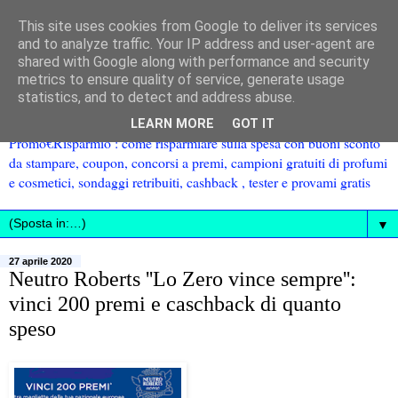
This site uses cookies from Google to deliver its services
and to analyze traffic. Your IP address and user-agent are
shared with Google along with performance and security
metrics to ensure quality of service, generate usage
statistics, and to detect and address abuse.
LEARN MORE
GOT IT
Promo€Risparmio : come risparmiare sulla spesa con buoni sconto
da stampare, coupon, concorsi a premi, campioni gratuiti di profumi
e cosmetici, sondaggi retribuiti, cashback , tester e provami gratis
▼
27 aprile 2020
Neutro Roberts ''Lo Zero vince sempre'':
vinci 200 premi e caschback di quanto
speso