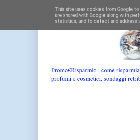
This site uses cookies from Google to d
are shared with Google along with perf
statistics, and to detect and address 
Promo€Risparmio : come risparmiare
profumi e cosmetici, sondaggi retrib