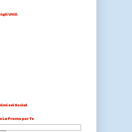
igli Utili
imi sui Social
a La Promo per Te