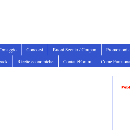
iOmaggio
Concorsi
Buoni Sconto / Coupon
Promozioni e
back
Ricette economiche
Contatti/Forum
Come Funziona
Pubb