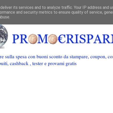
eliver its services and to analyze traffic. Your IP address and 
ormance and security metrics to ensure quality of service, gen
abuse.
 sulla spesa con buoni sconto da stampare, coupon, conc
uiti, cashback , tester e provami gratis