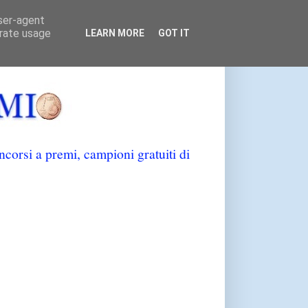
user-agent
erate usage
LEARN MORE
GOT IT
orsi a premi, campioni gratuiti di