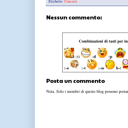
Etichette:
Concorsi
Nessun commento:
Combinazioni di tasti per i
:))
:d
:p
:-o
:-t
:-ss
b-(
Posta un commento
Nota. Solo i membri di questo blog possono post