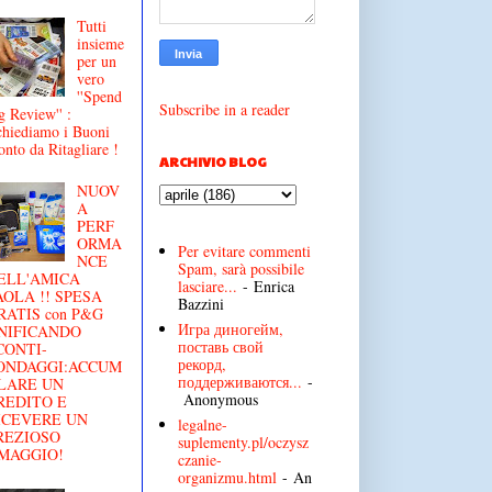
Tutti
insieme
per un
vero
''Spend
Subscribe in a reader
g Review'' :
chiediamo i Buoni
onto da Ritagliare !
ARCHIVIO BLOG
NUOV
A
PERF
ORMA
Per evitare commenti
NCE
Spam, sarà possibile
ELL'AMICA
lasciare...
- Enrica
AOLA !! SPESA
Bazzini
RATIS con P&G
Игра диногейм,
NIFICANDO
поставь свой
CONTI-
рекорд,
ONDAGGI:ACCUM
поддерживаются...
-
LARE UN
Anonymous
REDITO E
ICEVERE UN
legalne-
REZIOSO
suplementy.pl/oczysz
MAGGIO!
czanie-
organizmu.html
- An