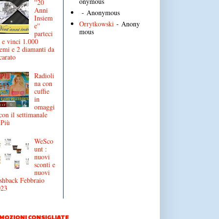
onymous
''20
Anni
- Anonymous
Insiem
Orrytkowski
- Anony
e''
mous
parteci
 e vinci 1.000
emi e 2 diamanti da
carato
Radioli
na con
cuffie
in
omaggi
con il settimanale
iPiù
WeSco
unt :
nuovi
sconti e
nuovi
shback Febbraio
023
MOZIONI CONSIGLIATE