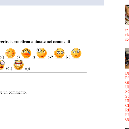
in
ri
sc
nserire le emoticon animate nei commenti
:((
:)
:(
:-?
[-(
@-)
=))
D
P
G
U
S
are un commento.
S
U
C
R
P
O