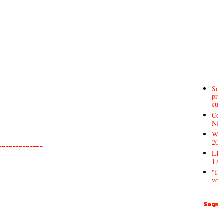
So
pr
cu
Co
N
We
2
______________
LI
1.
"I
vo
Segu