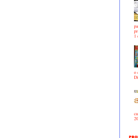
pa
pr
1 
o 
D
ca
2
PRO