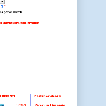
ca personalizzata
RMAZIONI PUBBLICITARIE
T RECENTI
Post in evidenza
Ricevi in Omaggio
Concor