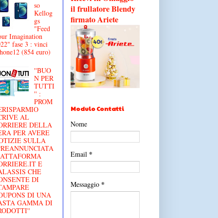
so
il frullatore Blendy
Kellog
firmato Ariete
gs
"Feed
ur Imagination
22" fase 3 : vinci
hone12 (854 euro)
''BUO
N PER
TUTTI
'' :
PROM
Modulo Contatti
€RISPARMIO
CRIVE AL
Nome
ORRIERE DELLA
ERA PER AVERE
OTIZIE SULLA
'PREANNUNCIATA
*
Email
IATTAFORMA
ORRIERE.IT E
ALASSIS CHE
ONSENTE DI
*
Messaggio
TAMPARE
OUPONS DI UNA
ASTA GAMMA DI
RODOTTI''