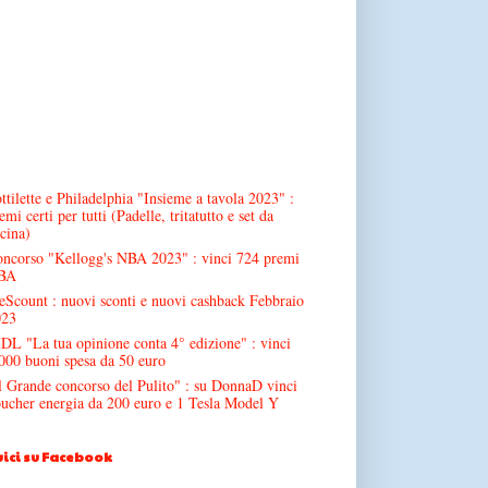
ttilette e Philadelphia "Insieme a tavola 2023" :
emi certi per tutti (Padelle, tritatutto e set da
cina)
ncorso "Kellogg's NBA 2023" : vinci 724 premi
BA
Scount : nuovi sconti e nuovi cashback Febbraio
023
DL "La tua opinione conta 4° edizione" : vinci
000 buoni spesa da 50 euro
l Grande concorso del Pulito" : su DonnaD vinci
ucher energia da 200 euro e 1 Tesla Model Y
ici su Facebook