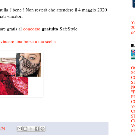
 nulla ? bene ! Non resterà che attendere il 4 maggio 2020
ati vincitori
Yo
20
gratuito
are gratis al
concorso
SafeStyle
iP
vincere una borsa a tua scelta
O
S
C
S
N
'
P
C
V
C
S
C
V
 PM
P