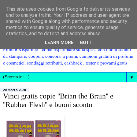
This site uses cookies from Google to deliver its services
and to analyze traffic. Your IP address and user-agent are
shared with Google along with performance and security
metrics to ensure quality of service, generate usage
statistics, and to detect and address abuse.
LEARN MORE
GOT IT
Promo€Risparmio : come risparmiare sulla spesa con buoni sconto
da stampare, coupon, concorsi a premi, campioni gratuiti di profumi
e cosmetici, sondaggi retribuiti, cashback , tester e provami gratis
▼
20 marzo 2020
Vinci gratis copie ''Brian the Brain'' e
''Rubber Flesh'' e buoni sconto