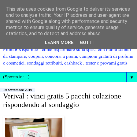
This site uses cookies from Google to deliver its services
and to analyze traffic. Your IP address and user-agent are
shared with Google along with performance and security
metrics to ensure quality of service, generate usage
statistics, and to detect and address abuse.
LEARN MORE
GOT IT
Promo€Risparmio : come risparmiare sulla spesa con buoni sconto
da stampare, coupon, concorsi a premi, campioni gratuiti di profumi
e cosmetici, sondaggi retribuiti, cashback , tester e provami gratis
▼
19 settembre 2019
Verival : vinci gratis 5 pacchi colazione
rispondendo al sondaggio