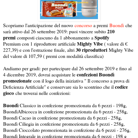
Scopriamo l'anticipazione del nuovo
concorso
a premi
Buondì
che
210
sarà attivo dal 26 settembre 2019: puoi vincere subito
premi
Spotify
composti ciascuno da 1 abbonamento a
Mighty Vibe
Premium con 1 riproduttore artificiale
( valore di €
30 riproduttori
227,39) e con l'estrazione finale, altri
Mighty Vibe
del valore di 107,59 ( premi con modalità classifica)
Andiamo per gradi: per partecipare dal 26 settembre 2019 e fino al
confezioni Buondì
4 dicembre 2019, dovrai acquistare le
promozionate
con il logo della iniziativa '' Il concorso a prova di
codice
Deficienza Artificiale'' e conservare sia lo scontrino che il
gioco
che troverai nelle confezioni:
Buondì
Classico in confezione promozionata da 6 pezzi - 198g,
BuondìAlbicocca in confezione promozionata da 6 pezzi - 258g,
Buondì Cacao in confezione promozionata da 6 pezzi - 258g,
Buondì Ciliegia in confezione promozionata da 6 pezzi - 258g,
Buondì Cioccolato promozionata in confezione da 6 pezzi - 276g,
Buondì Integrale in confezione promozionata da 6 pezzi - 198 g