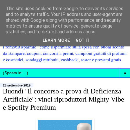
This site uses cookies from Google to deliver its services
and to analyze traffic. Your IP address and user-agent are
shared with Google along with performance and security
metrics to ensure quality of service, generate usage
statistics, and to detect and address abuse.
LEARN MORE
GOT IT
Promo€Risparmio : come risparmiare sulla spesa con buoni sconto
da stampare, coupon, concorsi a premi, campioni gratuiti di profumi
e cosmetici, sondaggi retribuiti, cashback , tester e provami gratis
▼
25 settembre 2019
Buondì ''Il concorso a prova di Deficienza
Artificiale'': vinci riproduttori Mighty Vibe
e Spotify Premium