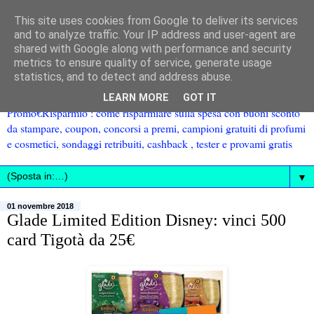
This site uses cookies from Google to deliver its services
and to analyze traffic. Your IP address and user-agent are
shared with Google along with performance and security
metrics to ensure quality of service, generate usage
statistics, and to detect and address abuse.
LEARN MORE
GOT IT
Promo€Risparmio : come risparmiare sulla spesa con buoni sconto
da stampare, coupon, concorsi a premi, campioni gratuiti di profumi
e cosmetici, sondaggi retribuiti, cashback , tester e provami gratis
▼
01 novembre 2018
Glade Limited Edition Disney: vinci 500
card Tigotà da 25€