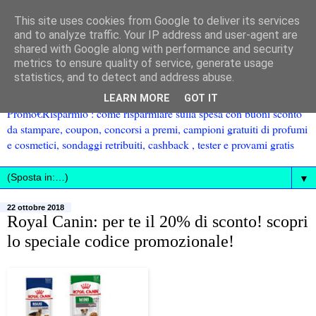
This site uses cookies from Google to deliver its services
and to analyze traffic. Your IP address and user-agent are
shared with Google along with performance and security
metrics to ensure quality of service, generate usage
statistics, and to detect and address abuse.
LEARN MORE
GOT IT
Promo€Risparmio : come risparmiare sulla spesa con buoni sconto
da stampare, coupon, concorsi a premi, campioni gratuiti di profumi
e cosmetici, sondaggi retribuiti, cashback , tester e provami gratis
▼
22 ottobre 2018
Royal Canin: per te il 20% di sconto! scopri
lo speciale codice promozionale!