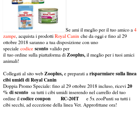
Se ami il meglio per il tuo amico a
4
zampe
, acquista i prodotti
Royal Canin
che da oggi e fino al 29
ottobre 2018 saranno a tua disposizione con uno
sconto
speciale
codice
valido per
Zooplus,
il tuo ordine sulla piattaforma di
il meglio per i tuoi amici
animali!
Zooplus,
risparmiare sulla linea
Collegati al sito web
e preparati a
cibi umidi di Royal Canin
20
Doppia Promo Speciale: fino al 29 ottobre 2018 incluso, ricevi
% di sconto
su tutti i cibi umidi inserendo nel carrello del tuo
codice coupon RC-20IT
ordine il
e 5x zooPunti su tutti i
cibi secchi, ad eccezione della linea Vet. Approfittane ora!