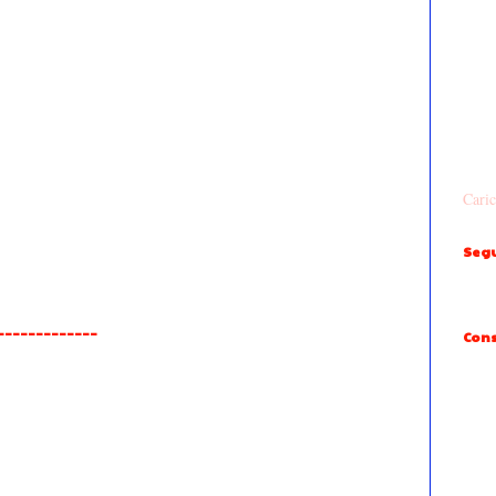
Caric
Segu
______________
Cons