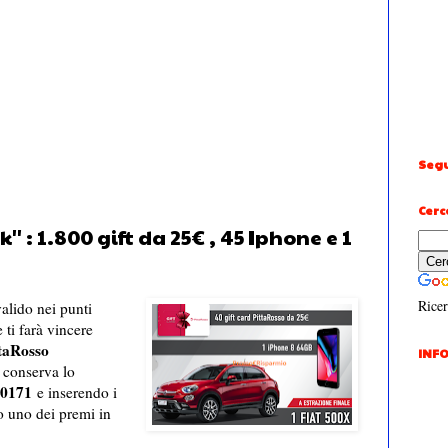
Segu
Cerc
' : 1.800 gift da 25€ , 45 Iphone e 1
Ricer
lido nei punti
 ti farà vincere
taRosso
INFO
 conserva lo
 0171
e inserendo i
to uno dei premi in