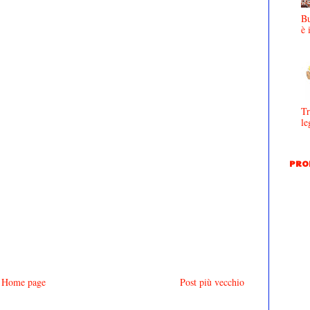
Bu
è 
Tr
le
PRO
Home page
Post più vecchio