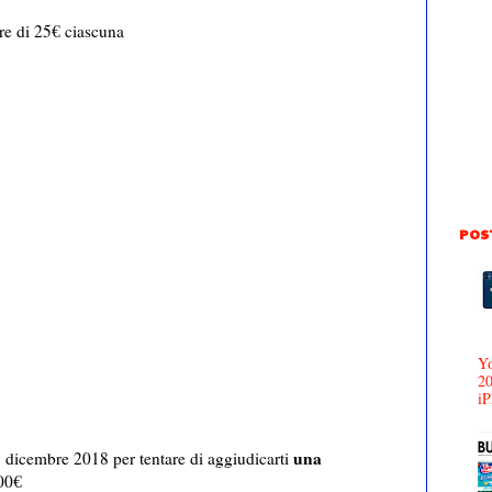
re di 25€ ciascuna
POS
Yo
20
iP
una
31 dicembre 2018 per tentare di aggiudicarti
000€