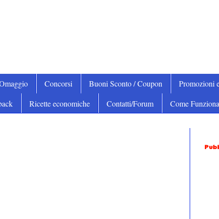
iOmaggio
Concorsi
Buoni Sconto / Coupon
Promozioni e
back
Ricette economiche
Contatti/Forum
Come Funziona
Pubb