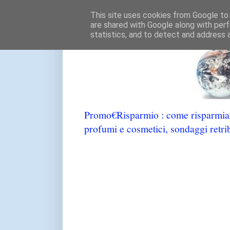
This site uses cookies from Google to d
are shared with Google along with perf
statistics, and to detect and address 
Promo€Risparmio : come risparmiare
profumi e cosmetici, sondaggi retrib