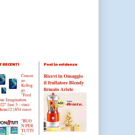
T RECENTI
Post in evidenza
Ricevi in Omaggio
Concor
so
il frullatore Blendy
Kellog
firmato Ariete
gs
"Feed
ur Imagination
22" fase 3 : vinci
hone12 (854 euro)
''BUO
N PER
TUTTI