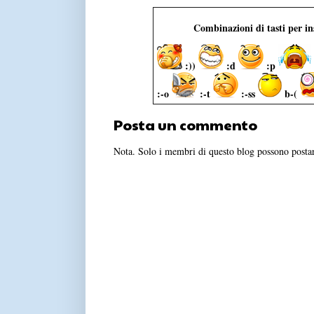
Combinazioni di tasti per i
:))
:d
:p
:-o
:-t
:-ss
b-(
Posta un commento
Nota. Solo i membri di questo blog possono post