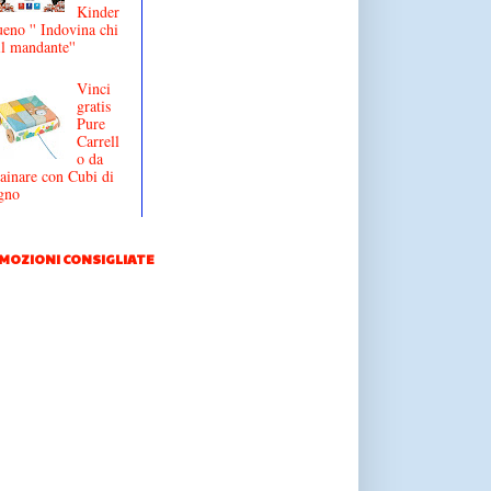
Kinder
eno '' Indovina chi
il mandante''
Vinci
gratis
Pure
Carrell
o da
ainare con Cubi di
gno
MOZIONI CONSIGLIATE