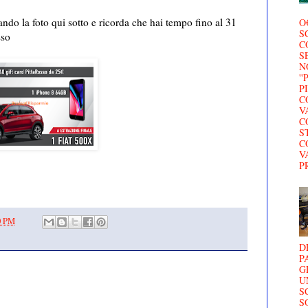
cando la foto qui sotto e ricorda che hai tempo fino al 31
O
S
sso
C
S
N
'
P
C
V
C
S
C
V
P
0 PM
D
P
G
U
S
S