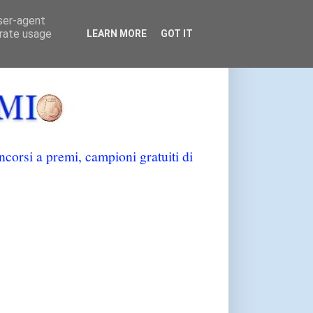
user-agent
erate usage
LEARN MORE
GOT IT
orsi a premi, campioni gratuiti di