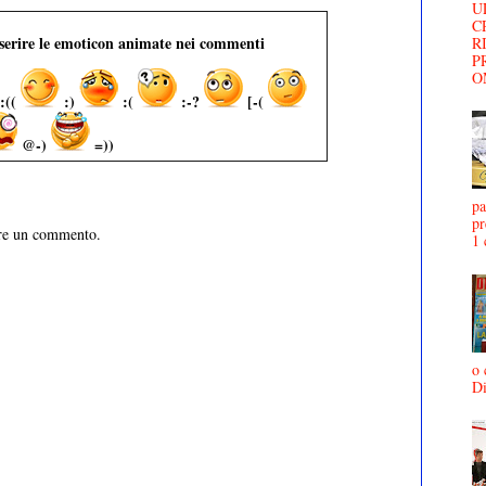
U
C
nserire le emoticon animate nei commenti
R
P
O
:((
:)
:(
:-?
[-(
@-)
=))
pa
pr
are un commento.
1 
o 
D