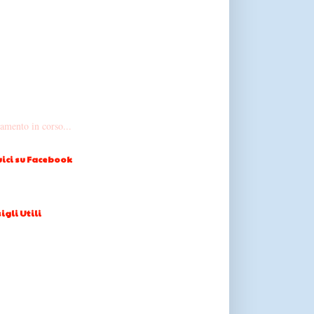
amento in corso...
ici su Facebook
igli Utili