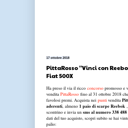
17 ottobre 2018
PittaRosso ''Vinci con Reebok'
Fiat 500X
Ha preso il via il ricco
concorso
promosso e va
vendita
PittaRosso
fino al 31 ottobre 2018 che
Pit
favolosi premi. Acquista nei
punti
vendita
aderenti
1 paio di scarpe Reebok
, almeno
,
sms al numero 338 488
scontrino e invia un
dati del tuo acquisto, scopri subito se hai vin
palio: