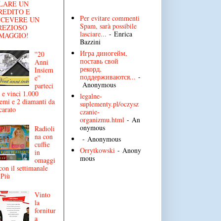
LARE UN
REDITO E
Per evitare commenti
ICEVERE UN
Spam, sarà possibile
REZIOSO
lasciare...
- Enrica
MAGGIO!
Bazzini
Игра диногейм,
''20
поставь свой
Anni
рекорд,
Insiem
поддерживаются...
-
e''
Anonymous
parteci
 e vinci 1.000
legalne-
emi e 2 diamanti da
suplementy.pl/oczysz
carato
czanie-
organizmu.html
- An
onymous
Radioli
na con
- Anonymous
cuffie
Orrytkowski
- Anony
in
mous
omaggi
con il settimanale
iPiù
Vinto
la
fornitur
a