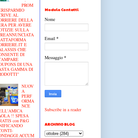
'' :
PROM
Modulo Contatti
€RISPARMIO
CRIVE AL
Nome
ORRIERE DELLA
ERA PER AVERE
OTIZIE SULLA
'PREANNUNCIATA
*
Email
IATTAFORMA
ORRIERE.IT E
ALASSIS CHE
ONSENTE DI
*
Messaggio
TAMPARE
OUPONS DI UNA
ASTA GAMMA DI
RODOTTI''
NUOV
A
PERF
ORMA
NCE
Subscribe in a reader
ELL'AMICA
AOLA !! SPESA
RATIS con P&G
ARCHIVIO BLOG
NIFICANDO
CONTI-
ONDAGGI:ACCUM