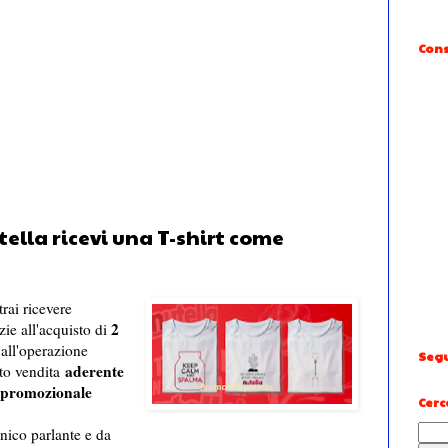
Cons
lla ricevi una T-shirt come
rai ricevere
2
zie all'acquisto di
all'operazione
Segu
aderente
nto vendita
e promozionale
Cerc
unico parlante e da