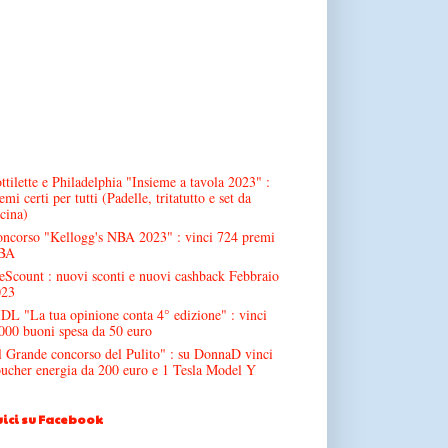
ttilette e Philadelphia "Insieme a tavola 2023" :
emi certi per tutti (Padelle, tritatutto e set da
cina)
ncorso "Kellogg's NBA 2023" : vinci 724 premi
BA
Scount : nuovi sconti e nuovi cashback Febbraio
023
DL "La tua opinione conta 4° edizione" : vinci
000 buoni spesa da 50 euro
l Grande concorso del Pulito" : su DonnaD vinci
ucher energia da 200 euro e 1 Tesla Model Y
ici su Facebook