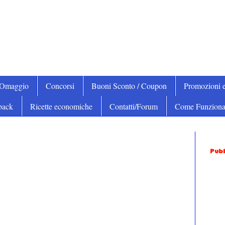
iOmaggio
Concorsi
Buoni Sconto / Coupon
Promozioni e
back
Ricette economiche
Contatti/Forum
Come Funziona
Pubb