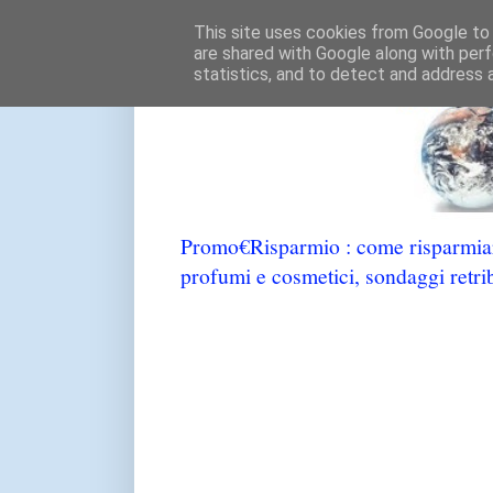
This site uses cookies from Google to d
are shared with Google along with perf
statistics, and to detect and address 
Promo€Risparmio : come risparmiare
profumi e cosmetici, sondaggi retrib