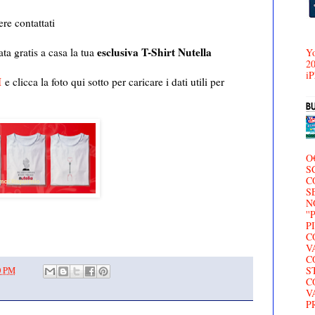
re contattati
esclusiva T-Shirt Nutella
ta gratis a casa la tua
Yo
20
iP
I
e clicca la foto qui sotto per caricare i dati utili per
O
S
C
S
N
'
P
C
V
C
S
0 PM
C
V
P