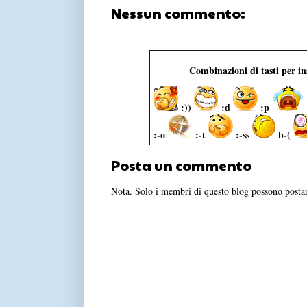
Nessun commento:
Combinazioni di tasti per i
:))
:d
:p
:-o
:-t
:-ss
b-(
Posta un commento
Nota. Solo i membri di questo blog possono post