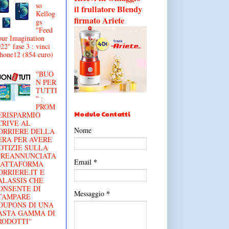
so
il frullatore Blendy
Kellog
firmato Ariete
gs
"Feed
ur Imagination
22" fase 3 : vinci
hone12 (854 euro)
''BUO
N PER
TUTTI
'' :
PROM
Modulo Contatti
€RISPARMIO
CRIVE AL
Nome
ORRIERE DELLA
ERA PER AVERE
OTIZIE SULLA
'PREANNUNCIATA
*
Email
IATTAFORMA
ORRIERE.IT E
ALASSIS CHE
ONSENTE DI
*
Messaggio
TAMPARE
OUPONS DI UNA
ASTA GAMMA DI
RODOTTI''