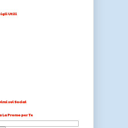
igli Utili
imi sui Social
a La Promo per Te