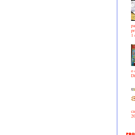
pa
pr
1 
o 
D
ca
2
PRO