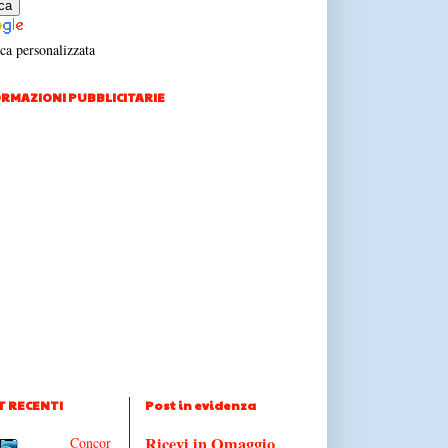
ca personalizzata
RMAZIONI PUBBLICITARIE
T RECENTI
Post in evidenza
Ricevi in Omaggio
Concor