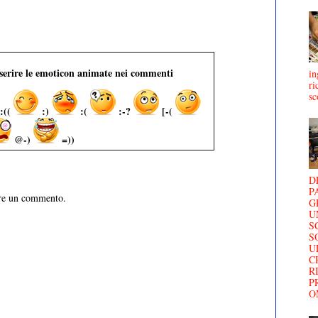
nserire le emoticon animate nei commenti
in
ri
sc
:((
:)
:(
:-?
[-(
@-)
=))
D
P
are un commento.
G
U
S
S
U
C
R
P
O