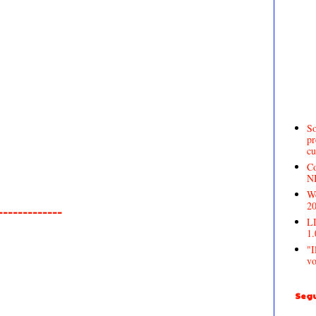
So
pr
cu
Co
N
We
2
______________
LI
1.
"I
vo
Segu