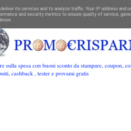
eliver its services and to analyze traffic. Your IP address and 
ormance and security metrics to ensure quality of service, gen
abuse.
 sulla spesa con buoni sconto da stampare, coupon, conc
uiti, cashback , tester e provami gratis