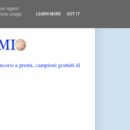
user-agent
erate usage
LEARN MORE
GOT IT
orsi a premi, campioni gratuiti di