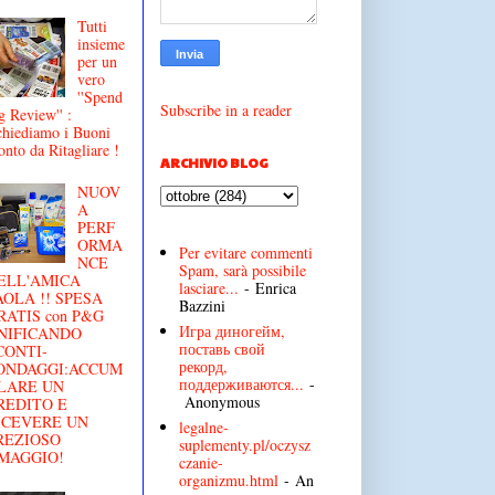
Tutti
insieme
per un
vero
''Spend
Subscribe in a reader
g Review'' :
chiediamo i Buoni
onto da Ritagliare !
ARCHIVIO BLOG
NUOV
A
PERF
ORMA
Per evitare commenti
NCE
Spam, sarà possibile
ELL'AMICA
lasciare...
- Enrica
AOLA !! SPESA
Bazzini
RATIS con P&G
Игра диногейм,
NIFICANDO
поставь свой
CONTI-
рекорд,
ONDAGGI:ACCUM
поддерживаются...
-
LARE UN
Anonymous
REDITO E
ICEVERE UN
legalne-
REZIOSO
suplementy.pl/oczysz
MAGGIO!
czanie-
organizmu.html
- An