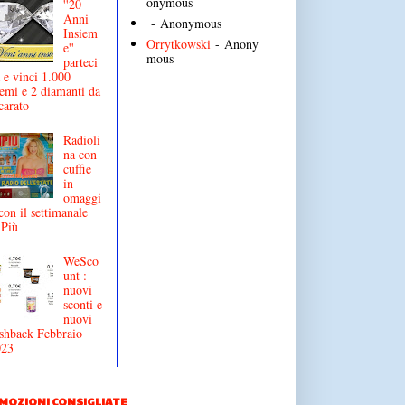
onymous
''20
Anni
- Anonymous
Insiem
Orrytkowski
- Anony
e''
mous
parteci
 e vinci 1.000
emi e 2 diamanti da
carato
Radioli
na con
cuffie
in
omaggi
con il settimanale
iPiù
WeSco
unt :
nuovi
sconti e
nuovi
shback Febbraio
023
MOZIONI CONSIGLIATE