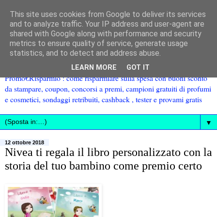
This site uses cookies from Google to deliver its services
and to analyze traffic. Your IP address and user-agent are
shared with Google along with performance and security
metrics to ensure quality of service, generate usage
statistics, and to detect and address abuse.
LEARN MORE
GOT IT
Promo€Risparmio : come risparmiare sulla spesa con buoni sconto
da stampare, coupon, concorsi a premi, campioni gratuiti di profumi
e cosmetici, sondaggi retribuiti, cashback , tester e provami gratis
▼
12 ottobre 2018
Nivea ti regala il libro personalizzato con la
storia del tuo bambino come premio certo