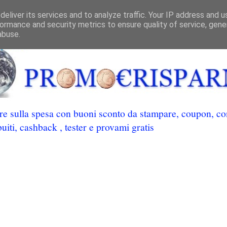
eliver its services and to analyze traffic. Your IP address and 
ormance and security metrics to ensure quality of service, gen
abuse.
 sulla spesa con buoni sconto da stampare, coupon, conc
uiti, cashback , tester e provami gratis