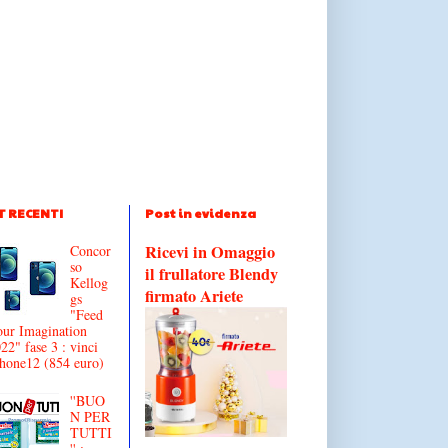
T RECENTI
Post in evidenza
Ricevi in Omaggio
Concor
so
il frullatore Blendy
Kellog
firmato Ariete
gs
"Feed
ur Imagination
22" fase 3 : vinci
hone12 (854 euro)
''BUO
N PER
TUTTI