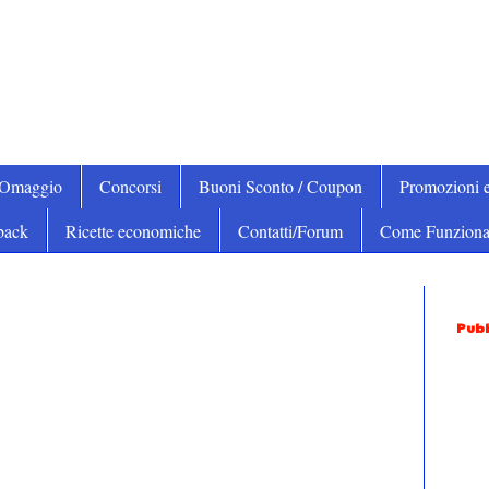
iOmaggio
Concorsi
Buoni Sconto / Coupon
Promozioni e
back
Ricette economiche
Contatti/Forum
Come Funziona
Pubb