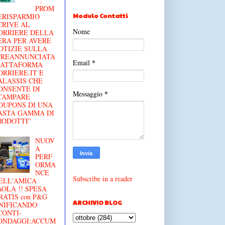
'' :
PROM
Modulo Contatti
€RISPARMIO
CRIVE AL
Nome
ORRIERE DELLA
ERA PER AVERE
OTIZIE SULLA
'PREANNUNCIATA
*
Email
IATTAFORMA
ORRIERE.IT E
ALASSIS CHE
ONSENTE DI
*
Messaggio
TAMPARE
OUPONS DI UNA
ASTA GAMMA DI
RODOTTI''
NUOV
A
PERF
ORMA
NCE
Subscribe in a reader
ELL'AMICA
AOLA !! SPESA
RATIS con P&G
ARCHIVIO BLOG
NIFICANDO
CONTI-
ONDAGGI:ACCUM