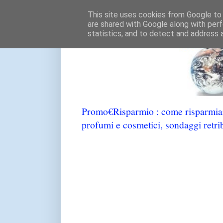
This site uses cookies from Google to d
are shared with Google along with perf
statistics, and to detect and address 
Promo€Risparmio : come risparmiare
profumi e cosmetici, sondaggi retrib