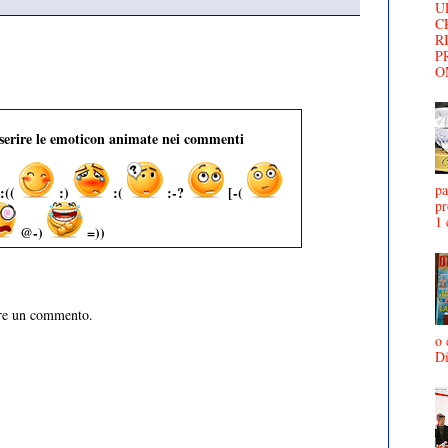
U
C
R
P
O
nserire le emoticon animate nei commenti
pa
:((
:)
:(
:-?
[-(
pr
1 
@-)
=))
are un commento.
o 
D