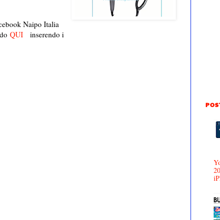
acebook Naipo Italia
ndo
QUI
inserendo i
POS
Yo
20
iP