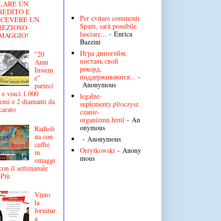
LARE UN
REDITO E
Per evitare commenti
ICEVERE UN
Spam, sarà possibile
REZIOSO
lasciare...
- Enrica
MAGGIO!
Bazzini
Игра диногейм,
''20
поставь свой
Anni
рекорд,
Insiem
поддерживаются...
-
e''
Anonymous
parteci
 e vinci 1.000
legalne-
emi e 2 diamanti da
suplementy.pl/oczysz
carato
czanie-
organizmu.html
- An
onymous
Radioli
na con
- Anonymous
cuffie
Orrytkowski
- Anony
in
mous
omaggi
con il settimanale
iPiù
Vinto
la
fornitur
a