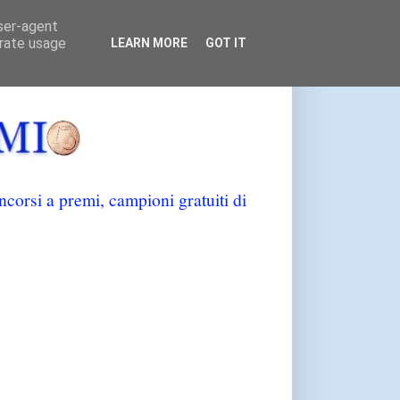
user-agent
erate usage
LEARN MORE
GOT IT
orsi a premi, campioni gratuiti di