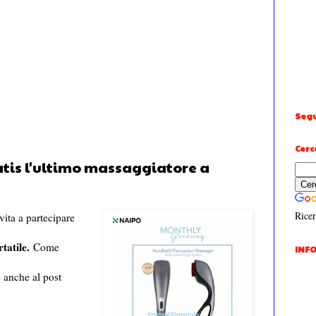
Segu
Cerc
atis l'ultimo massaggiatore a
Ricer
nvita a partecipare
tatile.
Come
INFO
e anche al post