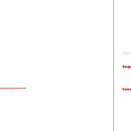
Caric
Segu
______________
Cons