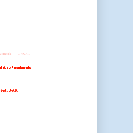
amento in corso...
ici su Facebook
igli Utili