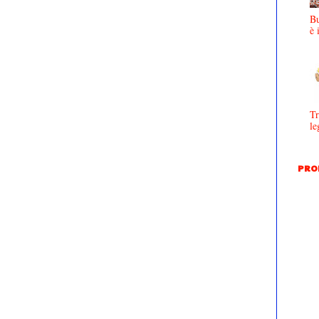
Bu
è 
Tr
le
PRO