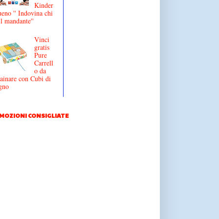
Kinder
eno '' Indovina chi
il mandante''
Vinci
gratis
Pure
Carrell
o da
ainare con Cubi di
gno
MOZIONI CONSIGLIATE