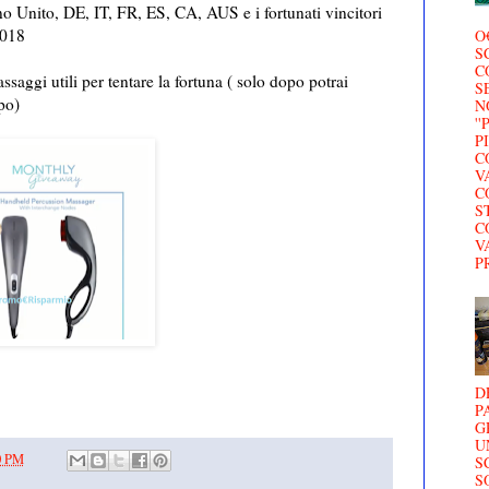
gno Unito, DE, IT, FR, ES, CA, AUS e i fortunati vincitori
2018
O
S
C
assaggi utili per tentare la fortuna ( solo dopo potrai
S
po)
N
'
P
C
V
C
S
C
V
P
D
P
G
U
0 PM
S
S