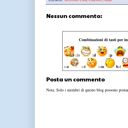
Nessun commento:
Combinazioni di tasti per i
:))
:d
:p
:-o
:-t
:-ss
b-(
Posta un commento
Nota. Solo i membri di questo blog possono post