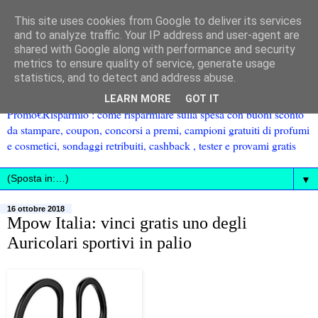
This site uses cookies from Google to deliver its services
and to analyze traffic. Your IP address and user-agent are
shared with Google along with performance and security
metrics to ensure quality of service, generate usage
statistics, and to detect and address abuse.
LEARN MORE
GOT IT
Promo€Risparmio : come risparmiare sulla spesa con buoni sconto
da stampare, coupon, concorsi a premi, campioni gratuiti di profumi
e cosmetici, sondaggi retribuiti, cashback , tester e provami gratis
▼
16 ottobre 2018
Mpow Italia: vinci gratis uno degli
Auricolari sportivi in palio