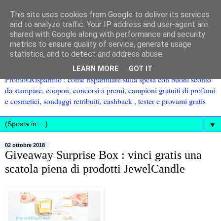
This site uses cookies from Google to deliver its services
and to analyze traffic. Your IP address and user-agent are
shared with Google along with performance and security
metrics to ensure quality of service, generate usage
statistics, and to detect and address abuse.
LEARN MORE
GOT IT
Promo€Risparmio : come risparmiare sulla spesa con buoni sconto
da stampare, coupon, concorsi a premi, campioni gratuiti di profumi
e cosmetici, sondaggi retribuiti, cashback , tester e provami gratis
▼
02 ottobre 2018
Giveaway Surprise Box : vinci gratis una
scatola piena di prodotti JewelCandle