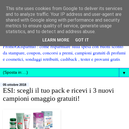
This site uses cookies from Google to deliver its services
and to analyze traffic. Your IP address and user-agent are
shared with Google along with performance and security
metrics to ensure quality of service, generate usage
statistics, and to detect and address abuse.
LEARN MORE
GOT IT
Promo€Risparmio : come risparmiare sulla spesa con buoni sconto
da stampare, coupon, concorsi a premi, campioni gratuiti di profumi
e cosmetici, sondaggi retribuiti, cashback , tester e provami gratis
▼
05 ottobre 2018
ESI: scegli il tuo pack e ricevi i 3 nuovi
campioni omaggio gratuiti!