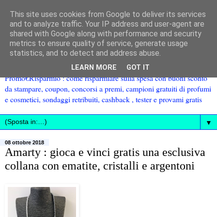
This site uses cookies from Google to deliver its services
and to analyze traffic. Your IP address and user-agent are
shared with Google along with performance and security
metrics to ensure quality of service, generate usage
statistics, and to detect and address abuse.
LEARN MORE
GOT IT
Promo€Risparmio : come risparmiare sulla spesa con buoni sconto
da stampare, coupon, concorsi a premi, campioni gratuiti di profumi
e cosmetici, sondaggi retribuiti, cashback , tester e provami gratis
▼
08 ottobre 2018
Amarty : gioca e vinci gratis una esclusiva
collana con ematite, cristalli e argentoni