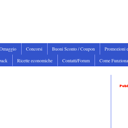
iOmaggio
Concorsi
Buoni Sconto / Coupon
Promozioni e
back
Ricette economiche
Contatti/Forum
Come Funziona
Pubb