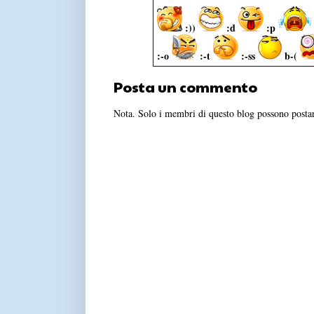
:))
:d
:p
:-o
:-t
:-ss
b-(
Posta un commento
Nota. Solo i membri di questo blog possono post