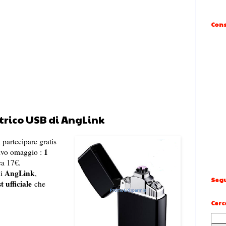
Cons
ttrico USB di AngLink
 partecipare gratis
1
sivo omaggio :
rca 17€.
AngLink
di
,
Segu
t ufficiale
che
Cerc