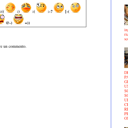
:((
:)
:(
:-?
[-(
@-)
=))
in
ri
sc
are un commento.
D
P
G
U
S
S
U
C
R
P
O