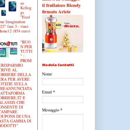
so
il frullatore Blendy
Kellog
firmato Ariete
gs
"Feed
ur Imagination
22" fase 3 : vinci
hone12 (854 euro)
''BUO
N PER
TUTTI
'' :
PROM
Modulo Contatti
€RISPARMIO
CRIVE AL
Nome
ORRIERE DELLA
ERA PER AVERE
OTIZIE SULLA
'PREANNUNCIATA
*
Email
IATTAFORMA
ORRIERE.IT E
ALASSIS CHE
ONSENTE DI
*
Messaggio
TAMPARE
OUPONS DI UNA
ASTA GAMMA DI
RODOTTI''