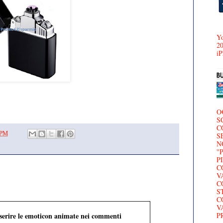
Yo
20
iP
O
S
C
 PM
S
N
'
P
C
V
C
S
C
V
nserire le emoticon animate nei commenti
P