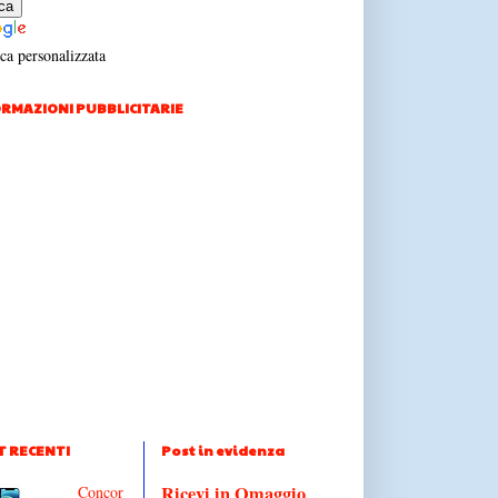
ca personalizzata
RMAZIONI PUBBLICITARIE
T RECENTI
Post in evidenza
Ricevi in Omaggio
Concor