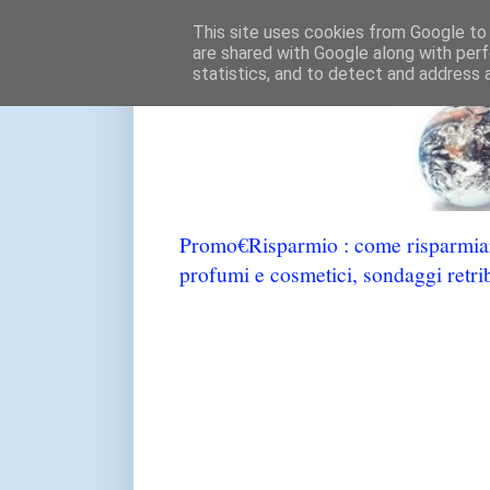
This site uses cookies from Google to d
are shared with Google along with perf
statistics, and to detect and address 
Promo€Risparmio : come risparmiare
profumi e cosmetici, sondaggi retrib