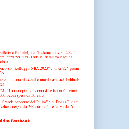
ttilette e Philadelphia "Insieme a tavola 2023" :
emi certi per tutti (Padelle, tritatutto e set da
cina)
ncorso "Kellogg's NBA 2023" : vinci 724 premi
BA
Scount : nuovi sconti e nuovi cashback Febbraio
023
DL "La tua opinione conta 4° edizione" : vinci
000 buoni spesa da 50 euro
l Grande concorso del Pulito" : su DonnaD vinci
ucher energia da 200 euro e 1 Tesla Model Y
ici su Facebook