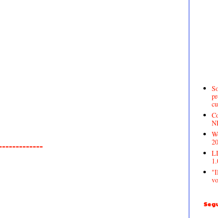
So
pr
cu
Co
N
We
2
______________
LI
1.
"I
vo
Segu