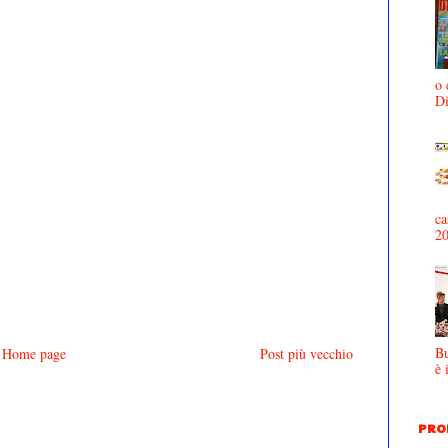
o 
D
ca
2
Bu
Home page
Post più vecchio
è 
PRO