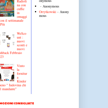
onymous
Radioli
na con
- Anonymous
cuffie
Orrytkowski
- Anony
in
mous
omaggi
con il settimanale
iPiù
WeSco
unt :
nuovi
sconti e
nuovi
shback Febbraio
023
Vinto
la
fornitur
a
Kinder
eno '' Indovina chi
il mandante''
MOZIONI CONSIGLIATE