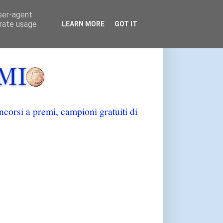
user-agent
erate usage
LEARN MORE
GOT IT
orsi a premi, campioni gratuiti di