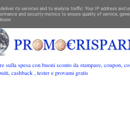
eliver its services and to analyze traffic. Your IP address and 
ormance and security metrics to ensure quality of service, gen
abuse.
 sulla spesa con buoni sconto da stampare, coupon, conc
uiti, cashback , tester e provami gratis