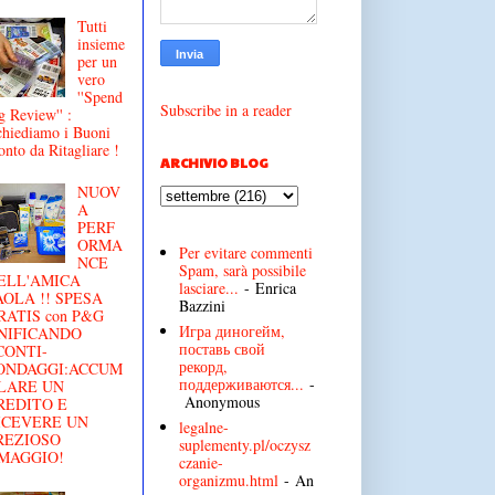
Tutti
insieme
per un
vero
''Spend
Subscribe in a reader
g Review'' :
chiediamo i Buoni
onto da Ritagliare !
ARCHIVIO BLOG
NUOV
A
PERF
ORMA
Per evitare commenti
NCE
Spam, sarà possibile
ELL'AMICA
lasciare...
- Enrica
AOLA !! SPESA
Bazzini
RATIS con P&G
Игра диногейм,
NIFICANDO
поставь свой
CONTI-
рекорд,
ONDAGGI:ACCUM
поддерживаются...
-
LARE UN
Anonymous
REDITO E
ICEVERE UN
legalne-
REZIOSO
suplementy.pl/oczysz
MAGGIO!
czanie-
organizmu.html
- An