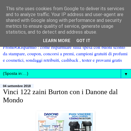
This site uses cookies from Google to deliver its services
and to analyze traffic. Your IP address and user-agent are
shared with Google along with performance and security
metrics to ensure quality of service, generate usage
statistics, and to detect and address abuse.
LEARN MORE
GOT IT
Promo€Risparmio : come risparmiare sulla spesa con buoni sconto
da stampare, coupon, concorsi a premi, campioni gratuiti di profumi
e cosmetici, sondaggi retribuiti, cashback , tester e provami gratis
▼
04 settembre 2018
Vinci 122 zaini Burton con i Danone dal
Mondo