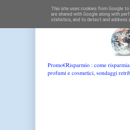
This site uses cookies from Google to d
are shared with Google along with perf
statistics, and to detect and address 
Promo€Risparmio : come risparmiare
profumi e cosmetici, sondaggi retrib