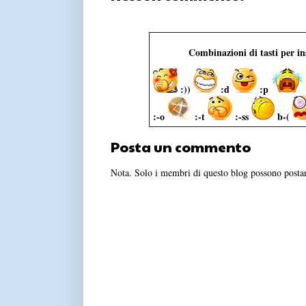
Combinazioni di tasti per i
:))
:d
:p
:-o
:-t
:-ss
b-(
Posta un commento
Nota. Solo i membri di questo blog possono post