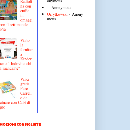
onymous
Radioli
na con
- Anonymous
cuffie
Orrytkowski
- Anony
in
mous
omaggi
con il settimanale
iPiù
Vinto
la
fornitur
a
Kinder
eno '' Indovina chi
il mandante''
Vinci
gratis
Pure
Carrell
o da
ainare con Cubi di
gno
MOZIONI CONSIGLIATE