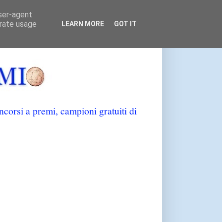
user-agent
erate usage
LEARN MORE
GOT IT
orsi a premi, campioni gratuiti di