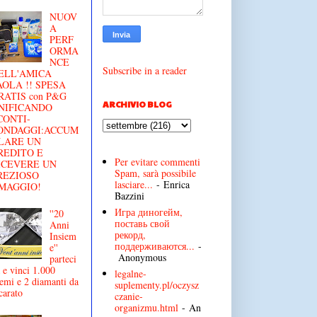
NUOV
A
PERF
ORMA
NCE
Subscribe in a reader
ELL'AMICA
AOLA !! SPESA
RATIS con P&G
ARCHIVIO BLOG
NIFICANDO
CONTI-
ONDAGGI:ACCUM
LARE UN
REDITO E
Per evitare commenti
ICEVERE UN
Spam, sarà possibile
REZIOSO
lasciare...
- Enrica
MAGGIO!
Bazzini
Игра диногейм,
''20
поставь свой
Anni
рекорд,
Insiem
поддерживаются...
-
e''
Anonymous
parteci
 e vinci 1.000
legalne-
emi e 2 diamanti da
suplementy.pl/oczysz
carato
czanie-
organizmu.html
- An