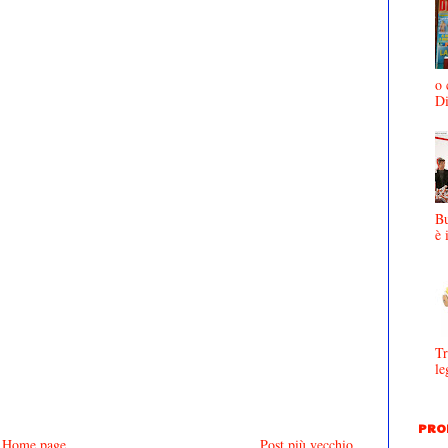
o 
D
Bu
è 
Tr
le
PRO
Home page
Post più vecchio