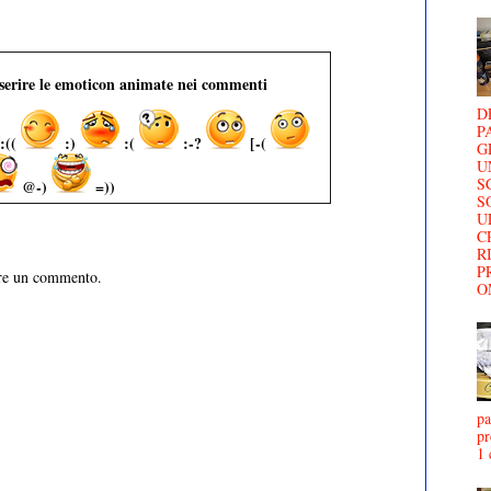
nserire le emoticon animate nei commenti
D
P
:((
:)
:(
:-?
[-(
G
U
S
@-)
=))
S
U
C
R
P
are un commento.
O
pa
pr
1 