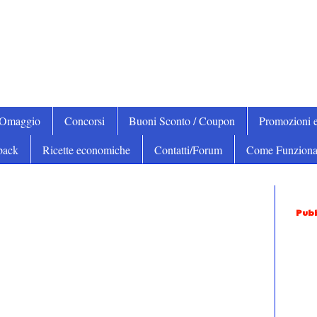
iOmaggio
Concorsi
Buoni Sconto / Coupon
Promozioni e
back
Ricette economiche
Contatti/Forum
Come Funziona
Pubb