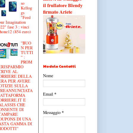
so
il frullatore Blendy
Kellog
firmato Ariete
gs
"Feed
ur Imagination
22" fase 3 : vinci
hone12 (854 euro)
''BUO
N PER
TUTTI
'' :
PROM
Modulo Contatti
€RISPARMIO
CRIVE AL
Nome
ORRIERE DELLA
ERA PER AVERE
OTIZIE SULLA
'PREANNUNCIATA
*
Email
IATTAFORMA
ORRIERE.IT E
ALASSIS CHE
ONSENTE DI
*
Messaggio
TAMPARE
OUPONS DI UNA
ASTA GAMMA DI
RODOTTI''