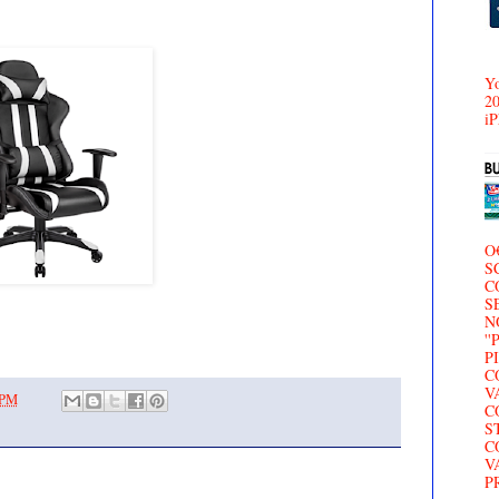
Yo
20
iP
O
S
C
S
N
'
P
C
V
 PM
C
S
C
V
P