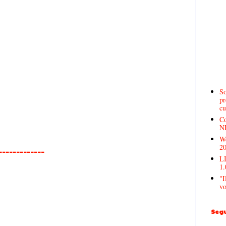
So
pr
cu
Co
N
We
2
______________
LI
1.
"I
vo
Segu