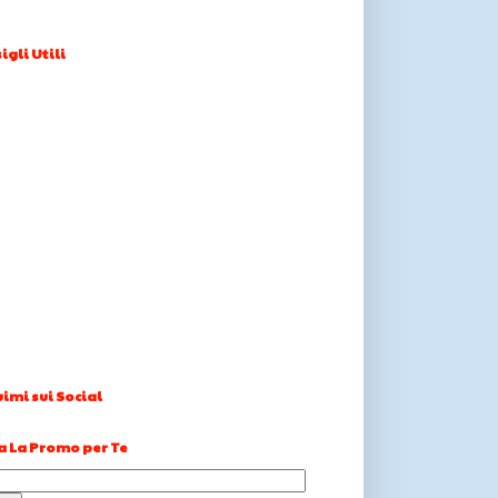
igli Utili
imi sui Social
a La Promo per Te