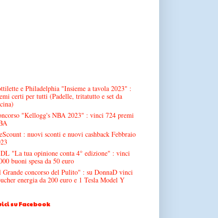
ttilette e Philadelphia "Insieme a tavola 2023" :
emi certi per tutti (Padelle, tritatutto e set da
cina)
ncorso "Kellogg's NBA 2023" : vinci 724 premi
BA
Scount : nuovi sconti e nuovi cashback Febbraio
023
DL "La tua opinione conta 4° edizione" : vinci
000 buoni spesa da 50 euro
l Grande concorso del Pulito" : su DonnaD vinci
ucher energia da 200 euro e 1 Tesla Model Y
ici su Facebook