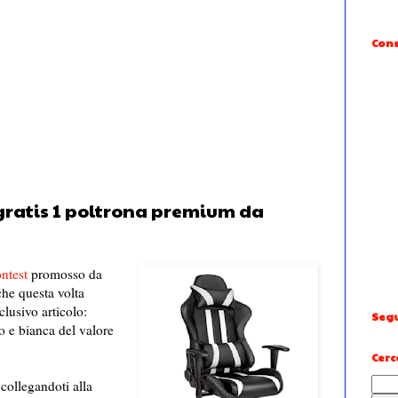
Cons
i gratis 1 poltrona premium da
ntest
promosso da
che questa volta
lusivo articolo:
Segu
o e bianca del valore
Cerc
collegandoti alla