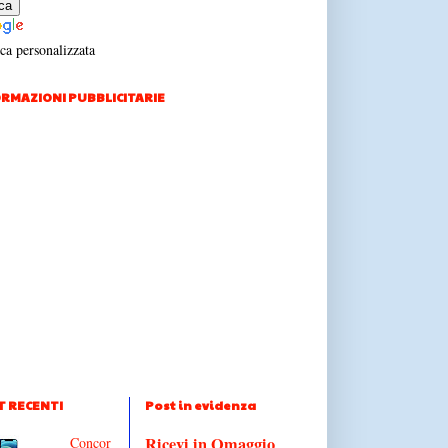
ca personalizzata
RMAZIONI PUBBLICITARIE
T RECENTI
Post in evidenza
Ricevi in Omaggio
Concor