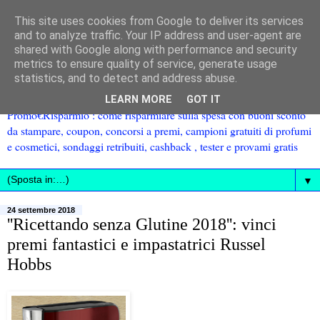
This site uses cookies from Google to deliver its services
and to analyze traffic. Your IP address and user-agent are
shared with Google along with performance and security
metrics to ensure quality of service, generate usage
statistics, and to detect and address abuse.
LEARN MORE
GOT IT
Promo€Risparmio : come risparmiare sulla spesa con buoni sconto
da stampare, coupon, concorsi a premi, campioni gratuiti di profumi
e cosmetici, sondaggi retribuiti, cashback , tester e provami gratis
▼
24 settembre 2018
''Ricettando senza Glutine 2018'': vinci
premi fantastici e impastatrici Russel
Hobbs