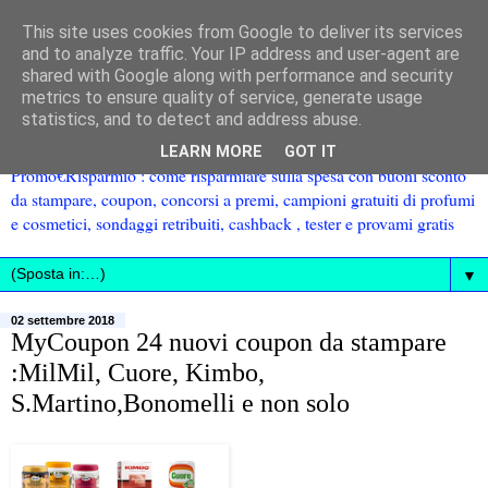
This site uses cookies from Google to deliver its services
and to analyze traffic. Your IP address and user-agent are
shared with Google along with performance and security
metrics to ensure quality of service, generate usage
statistics, and to detect and address abuse.
LEARN MORE
GOT IT
Promo€Risparmio : come risparmiare sulla spesa con buoni sconto
da stampare, coupon, concorsi a premi, campioni gratuiti di profumi
e cosmetici, sondaggi retribuiti, cashback , tester e provami gratis
▼
02 settembre 2018
MyCoupon 24 nuovi coupon da stampare
:MilMil, Cuore, Kimbo,
S.Martino,Bonomelli e non solo