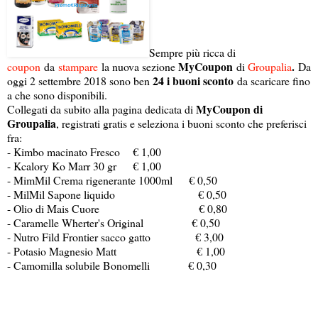
Sempre più ricca di
MyCoupon
.
coupon
da
stampare
la nuova sezione
di
Groupalia
Da
24 i buoni sconto
oggi 2 settembre 2018 sono ben
da scaricare fino
a che sono disponibili.
MyCoupon di
Collegati da subito alla pagina dedicata di
Groupalia
, registrati gratis e seleziona i buoni sconto che preferisci
fra:
- Kimbo macinato Fresco € 1,00
- Kcalory Ko Marr 30 gr € 1,00
- MimMil Crema rigenerante 1000ml € 0,50
- MilMil Sapone liquido € 0,50
- Olio di Mais Cuore € 0,80
- Caramelle Wherter's Original € 0,50
- Nutro Fild Frontier sacco gatto € 3,00
- Potasio Magnesio Matt € 1,00
- Camomilla solubile Bonomelli € 0,30