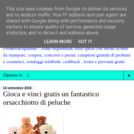
This site uses cookies from Google to deliver its services
and to analyze traffic. Your IP address and user-agent are
shared with Google along with performance and security
metrics to ensure quality of service, generate usage
statistics, and to detect and address abuse.
LEARN MORE
GOT IT
Promo€Risparmio : come risparmiare sulla spesa con buoni sconto
da stampare, coupon, concorsi a premi, campioni gratuiti di profumi
e cosmetici, sondaggi retribuiti, cashback , tester e provami gratis
▼
14 settembre 2018
Gioca e vinci gratis un fantastico
orsacchiotto di peluche