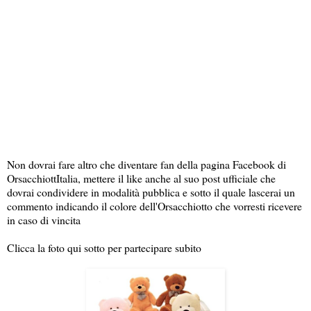
Non dovrai fare altro che diventare fan della pagina Facebook di
OrsacchiottItalia, mettere il like anche al suo post ufficiale che
dovrai condividere in modalità pubblica e sotto il quale lascerai un
commento indicando il colore dell'Orsacchiotto che vorresti ricevere
in caso di vincita
Clicca la foto qui sotto per partecipare subito