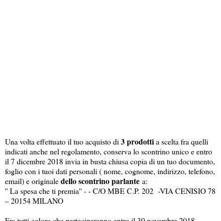
3 prodotti
Una volta effettuato il tuo acquisto di
a scelta fra quelli
indicati anche nel regolamento, conserva lo scontrino unico e entro
il 7 dicembre 2018 invia in busta chiusa copia di un tuo documento,
foglio con i tuoi dati personali ( nome, cognome, indirizzo, telefono,
dello scontrino parlante
email) e originale
a:
'' La spesa che ti premia'' - - C/O MBE C.P. 202 -VIA CENISIO 78
– 20154 MILANO
Fra tutti coloro che parteciperanno entro il 30 novembre 2018,