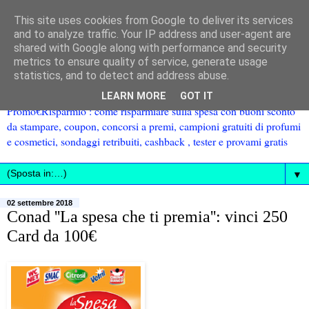
This site uses cookies from Google to deliver its services
and to analyze traffic. Your IP address and user-agent are
shared with Google along with performance and security
metrics to ensure quality of service, generate usage
statistics, and to detect and address abuse.
LEARN MORE
GOT IT
Promo€Risparmio : come risparmiare sulla spesa con buoni sconto
da stampare, coupon, concorsi a premi, campioni gratuiti di profumi
e cosmetici, sondaggi retribuiti, cashback , tester e provami gratis
▼
02 settembre 2018
Conad ''La spesa che ti premia'': vinci 250
Card da 100€