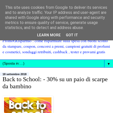
This site uses cookies from Google to deliver its services
and to analyze traffic. Your IP address and user-agent are
shared with Google along with performance and security
metrics to ensure quality of service, generate usage
statistics, and to detect and address abuse.
LEARN MORE
GOT IT
Promo€Risparmio : come risparmiare sulla spesa con buoni sconto
da stampare, coupon, concorsi a premi, campioni gratuiti di profumi
e cosmetici, sondaggi retribuiti, cashback , tester e provami gratis
▼
18 settembre 2018
Back to School: - 30% su un paio di scarpe
da bambino