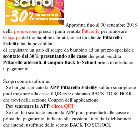
Approfitta fino al 30 settembre 2018
della
promozione
presso i punti vendita
Pittarello
per rinnovare
Pittarello
le
scarpe
del tuo bambino. Infatti, se sei un cliente
Fidelity
hai la possibilità
di acquistare un paio di scarpe da bambino ad un prezzo speciale e
scontato del 30% presentando alle casse
dei punti vendita
Pittarello aderenti, il coupon Back to School
prima di effettuare
il pagamento
Scopri come usufruirne:
APP Pittarello Fidelity
- Se hai già scaricato la
sul tuo smartphone
puoi mostrare alla cassa il QRcode chiamato BACK TO SCHOOL
che trovi nella sezione Coupon dell’applicazione.
Per scaricare la APP
clicca QUI
- Se non hai scaricato ancora la APP puoi presentarti alle casse e,
prima del pagamento, indicare alla cassiera i tuoi dati dichiarando
che intendi usufruire dello sconto BACK TO SCHOOL