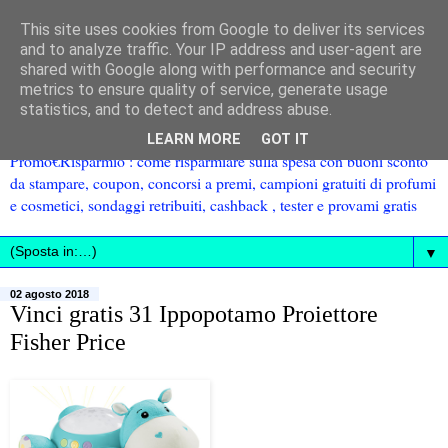
This site uses cookies from Google to deliver its services
and to analyze traffic. Your IP address and user-agent are
shared with Google along with performance and security
metrics to ensure quality of service, generate usage
statistics, and to detect and address abuse.
LEARN MORE
GOT IT
Promo€Risparmio : come risparmiare sulla spesa con buoni sconto
da stampare, coupon, concorsi a premi, campioni gratuiti di profumi
e cosmetici, sondaggi retribuiti, cashback , tester e provami gratis
▼
02 agosto 2018
Vinci gratis 31 Ippopotamo Proiettore
Fisher Price