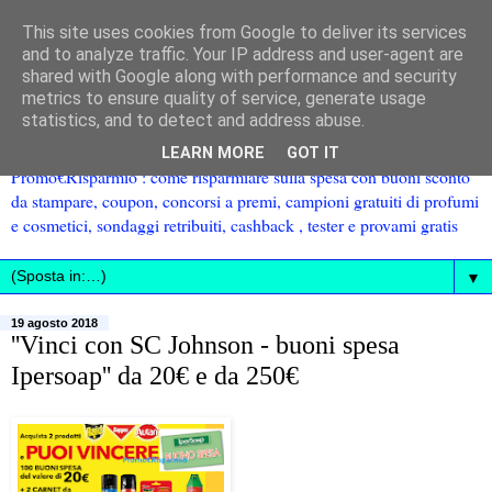
This site uses cookies from Google to deliver its services
and to analyze traffic. Your IP address and user-agent are
shared with Google along with performance and security
metrics to ensure quality of service, generate usage
statistics, and to detect and address abuse.
LEARN MORE
GOT IT
Promo€Risparmio : come risparmiare sulla spesa con buoni sconto
da stampare, coupon, concorsi a premi, campioni gratuiti di profumi
e cosmetici, sondaggi retribuiti, cashback , tester e provami gratis
▼
19 agosto 2018
''Vinci con SC Johnson - buoni spesa
Ipersoap'' da 20€ e da 250€