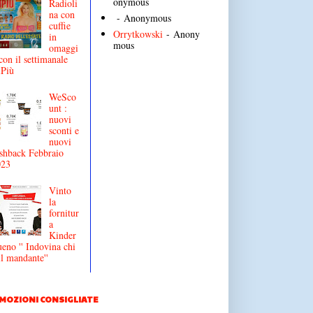
onymous
Radioli
na con
- Anonymous
cuffie
Orrytkowski
- Anony
in
mous
omaggi
con il settimanale
iPiù
WeSco
unt :
nuovi
sconti e
nuovi
shback Febbraio
023
Vinto
la
fornitur
a
Kinder
eno '' Indovina chi
il mandante''
MOZIONI CONSIGLIATE