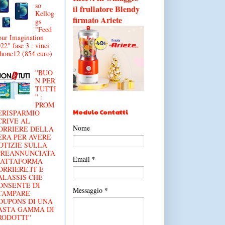
so
il frullatore Blendy
Kellog
firmato Ariete
gs
"Feed
ur Imagination
22" fase 3 : vinci
hone12 (854 euro)
''BUO
N PER
TUTTI
'' :
PROM
Modulo Contatti
€RISPARMIO
CRIVE AL
Nome
ORRIERE DELLA
ERA PER AVERE
OTIZIE SULLA
'PREANNUNCIATA
*
Email
IATTAFORMA
ORRIERE.IT E
ALASSIS CHE
ONSENTE DI
*
Messaggio
TAMPARE
OUPONS DI UNA
ASTA GAMMA DI
RODOTTI''