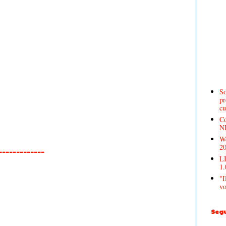
So
pr
cu
Co
N
We
2
______________
LI
1.
"I
vo
Segu