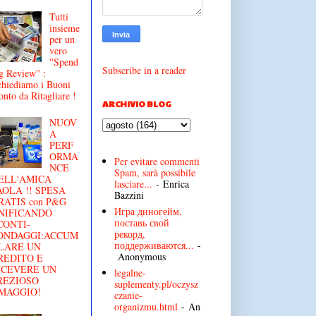
Tutti
insieme
per un
vero
''Spend
Subscribe in a reader
g Review'' :
chiediamo i Buoni
onto da Ritagliare !
ARCHIVIO BLOG
NUOV
A
PERF
ORMA
Per evitare commenti
NCE
Spam, sarà possibile
ELL'AMICA
lasciare...
- Enrica
AOLA !! SPESA
Bazzini
RATIS con P&G
Игра диногейм,
NIFICANDO
поставь свой
CONTI-
рекорд,
ONDAGGI:ACCUM
поддерживаются...
-
LARE UN
Anonymous
REDITO E
ICEVERE UN
legalne-
REZIOSO
suplementy.pl/oczysz
MAGGIO!
czanie-
organizmu.html
- An