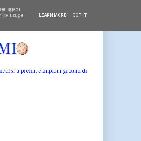
user-agent
erate usage
LEARN MORE
GOT IT
orsi a premi, campioni gratuiti di