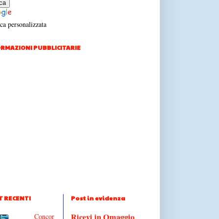
ca personalizzata
RMAZIONI PUBBLICITARIE
T RECENTI
Post in evidenza
Ricevi in Omaggio
Concor