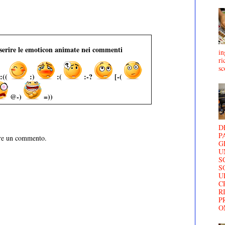
nserire le emoticon animate nei commenti
in
ri
sc
:((
:)
:(
:-?
[-(
@-)
=))
D
P
are un commento.
G
U
S
S
U
C
R
P
O