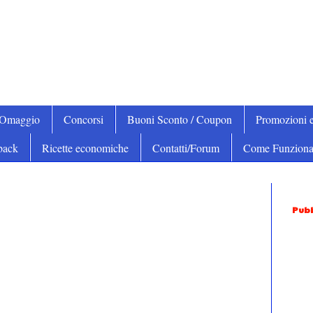
iOmaggio
Concorsi
Buoni Sconto / Coupon
Promozioni e
back
Ricette economiche
Contatti/Forum
Come Funziona
Pubb