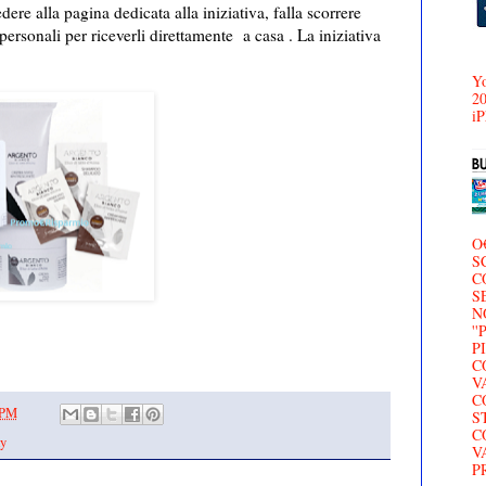
dere alla pagina dedicata alla iniziativa, falla scorrere
personali per riceverli direttamente a casa . La iniziativa
Yo
20
iP
O
S
C
S
N
'
P
C
V
C
 PM
S
C
y
V
P