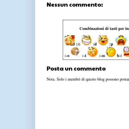
Nessun commento:
Combinazioni di tasti per i
:))
:d
:p
:-o
:-t
:-ss
b-(
Posta un commento
Nota. Solo i membri di questo blog possono post