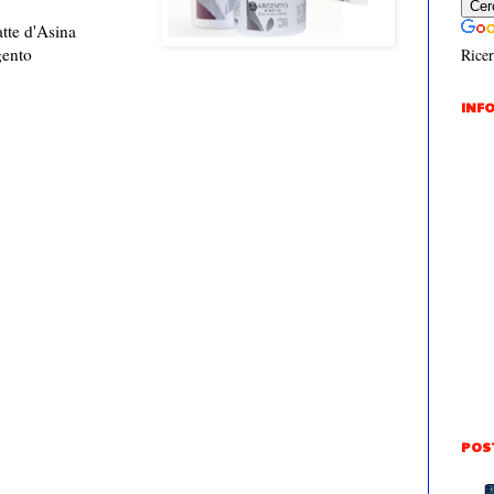
tte d'Asina
gento
Ricer
INFO
POS