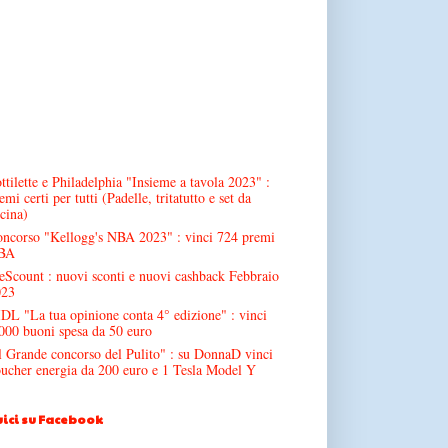
ttilette e Philadelphia "Insieme a tavola 2023" :
emi certi per tutti (Padelle, tritatutto e set da
cina)
ncorso "Kellogg's NBA 2023" : vinci 724 premi
BA
Scount : nuovi sconti e nuovi cashback Febbraio
023
DL "La tua opinione conta 4° edizione" : vinci
000 buoni spesa da 50 euro
l Grande concorso del Pulito" : su DonnaD vinci
ucher energia da 200 euro e 1 Tesla Model Y
ici su Facebook