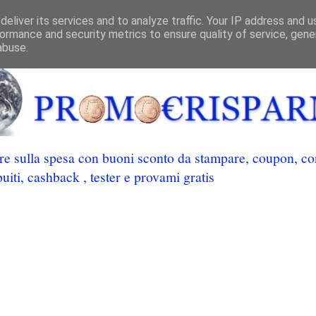
eliver its services and to analyze traffic. Your IP address and 
ormance and security metrics to ensure quality of service, gen
abuse.
 sulla spesa con buoni sconto da stampare, coupon, conc
uiti, cashback , tester e provami gratis