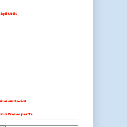
igli Utili
imi sui Social
a La Promo per Te