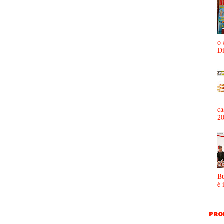
o 
D
ca
2
Bu
è 
PRO