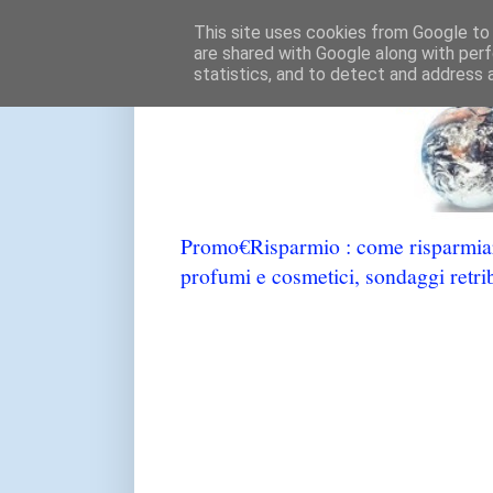
This site uses cookies from Google to d
are shared with Google along with perf
statistics, and to detect and address 
Promo€Risparmio : come risparmiare
profumi e cosmetici, sondaggi retrib