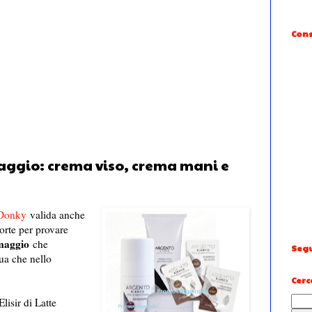
Cons
aggio: crema viso, crema mani e
Donky
valida anche
orte per provare
aggio
che
Segu
tua che nello
Cerc
lisir di Latte