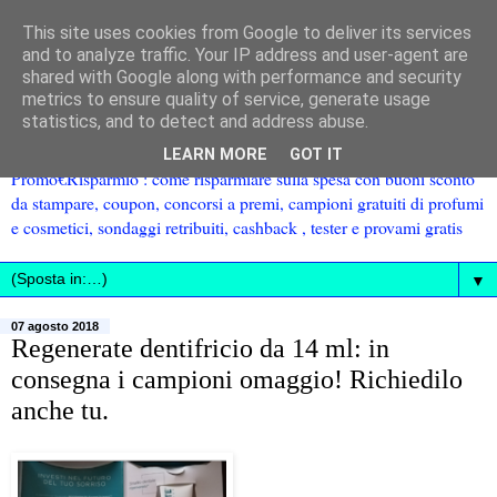
This site uses cookies from Google to deliver its services
and to analyze traffic. Your IP address and user-agent are
shared with Google along with performance and security
metrics to ensure quality of service, generate usage
statistics, and to detect and address abuse.
LEARN MORE
GOT IT
Promo€Risparmio : come risparmiare sulla spesa con buoni sconto
da stampare, coupon, concorsi a premi, campioni gratuiti di profumi
e cosmetici, sondaggi retribuiti, cashback , tester e provami gratis
▼
07 agosto 2018
Regenerate dentifricio da 14 ml: in
consegna i campioni omaggio! Richiedilo
anche tu.