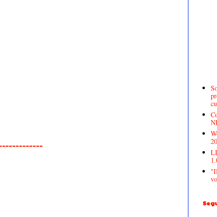
So
pr
cu
Co
N
We
2
______________
LI
1.
"I
vo
Segu