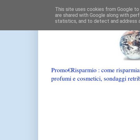
This site uses cookies from Google to d
are shared with Google along with perf
statistics, and to detect and address 
Promo€Risparmio : come risparmiare
profumi e cosmetici, sondaggi retrib