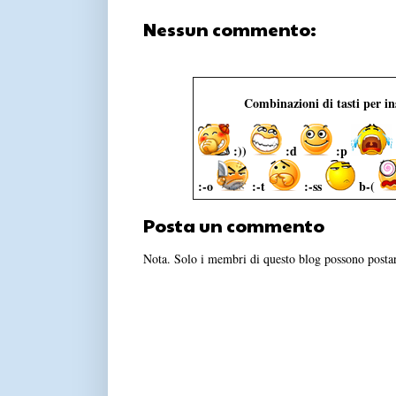
Nessun commento:
Combinazioni di tasti per i
:))
:d
:p
:-o
:-t
:-ss
b-(
Posta un commento
Nota. Solo i membri di questo blog possono post