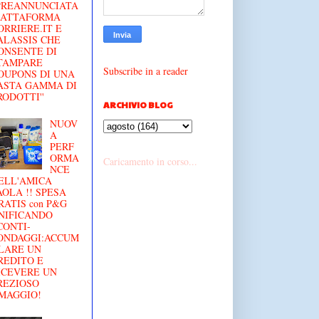
'PREANNUNCIATA
IATTAFORMA
ORRIERE.IT E
ALASSIS CHE
ONSENTE DI
TAMPARE
Subscribe in a reader
OUPONS DI UNA
ASTA GAMMA DI
RODOTTI''
ARCHIVIO BLOG
NUOV
A
PERF
ORMA
Caricamento in corso...
NCE
ELL'AMICA
AOLA !! SPESA
RATIS con P&G
NIFICANDO
CONTI-
ONDAGGI:ACCUM
LARE UN
REDITO E
ICEVERE UN
REZIOSO
MAGGIO!