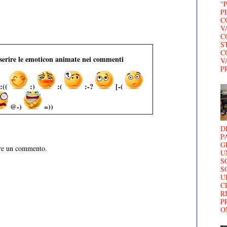
'
P
C
V
C
S
C
nserire le emoticon animate nei commenti
V
P
:((
:)
:(
:-?
[-(
@-)
=))
D
P
G
are un commento.
U
S
S
U
C
R
P
O