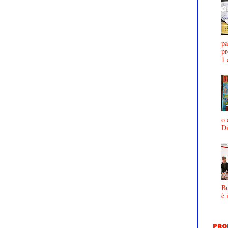
pa
pr
1 
o 
D
Bu
è 
PRO