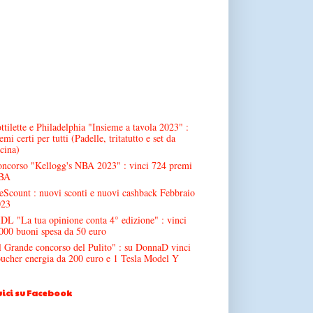
ttilette e Philadelphia "Insieme a tavola 2023" :
emi certi per tutti (Padelle, tritatutto e set da
cina)
ncorso "Kellogg's NBA 2023" : vinci 724 premi
BA
Scount : nuovi sconti e nuovi cashback Febbraio
023
DL "La tua opinione conta 4° edizione" : vinci
000 buoni spesa da 50 euro
l Grande concorso del Pulito" : su DonnaD vinci
ucher energia da 200 euro e 1 Tesla Model Y
ici su Facebook