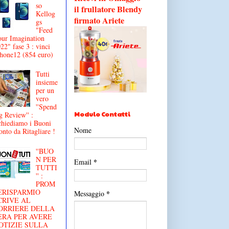
so
il frullatore Blendy
Kellog
firmato Ariete
gs
"Feed
ur Imagination
22" fase 3 : vinci
hone12 (854 euro)
Tutti
insieme
per un
vero
''Spend
Modulo Contatti
g Review'' :
chiediamo i Buoni
Nome
onto da Ritagliare !
''BUO
N PER
*
Email
TUTTI
'' :
PROM
€RISPARMIO
*
Messaggio
CRIVE AL
ORRIERE DELLA
ERA PER AVERE
OTIZIE SULLA