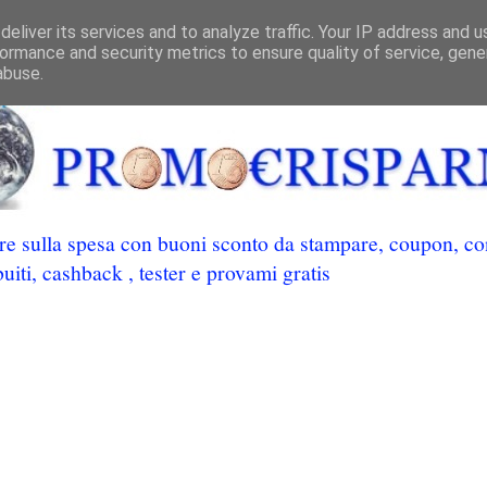
eliver its services and to analyze traffic. Your IP address and 
ormance and security metrics to ensure quality of service, gen
abuse.
 sulla spesa con buoni sconto da stampare, coupon, conc
uiti, cashback , tester e provami gratis