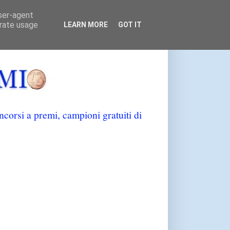
user-agent
erate usage
LEARN MORE
GOT IT
orsi a premi, campioni gratuiti di