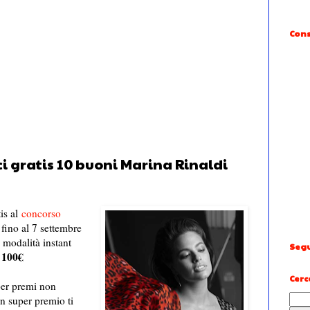
Cons
ci gratis 10 buoni Marina Rinaldi
tis al
concorso
fino al 7 settembre
modalità instant
Segu
 100€
Cerc
er premi non
un super premio ti