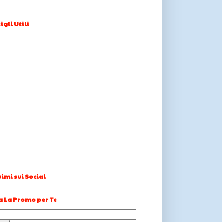
igli Utili
imi sui Social
a La Promo per Te