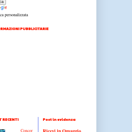
ca personalizzata
RMAZIONI PUBBLICITARIE
T RECENTI
Post in evidenza
Ricevi in Omaggio
Concor