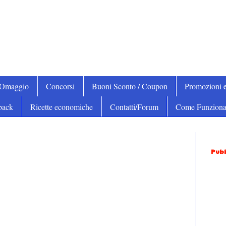
iOmaggio
Concorsi
Buoni Sconto / Coupon
Promozioni e
back
Ricette economiche
Contatti/Forum
Come Funziona
Pubb