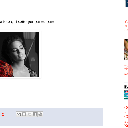
a foto qui sotto per partecipare
Yo
20
iP
in
ri
sc
O
S
 PM
C
S
N