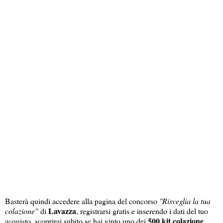
Basterà quindi accedere alla pagina del concorso
''Risveglia la tua
Lavazza
colazione''
di
, registrarsi gratis e inserendo i dati del tuo
500 kit colazione
acquisto, scoprirai subito se hai vinto uno dei