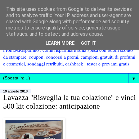
This site uses cookies from Google to deliver its services
and to analyze traffic. Your IP address and user-agent are
shared with Google along with performance and security
metrics to ensure quality of service, generate usage
statistics, and to detect and address abuse.
LEARN MORE
GOT IT
Promo€Risparmio : come risparmiare sulla spesa con buoni sconto
da stampare, coupon, concorsi a premi, campioni gratuiti di profumi
e cosmetici, sondaggi retribuiti, cashback , tester e provami gratis
▼
19 agosto 2018
Lavazza ''Risveglia la tua colazione'' e vinci
500 kit colazione: anticipazione