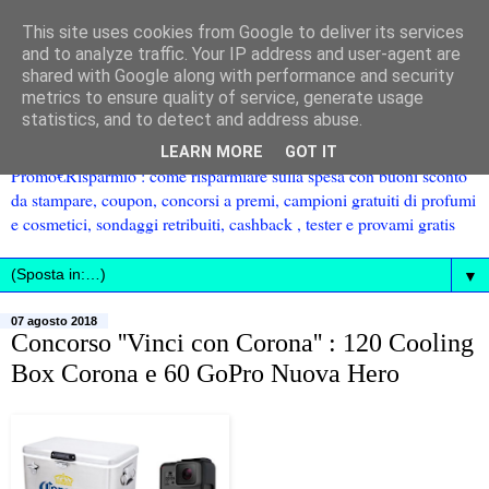
This site uses cookies from Google to deliver its services
and to analyze traffic. Your IP address and user-agent are
shared with Google along with performance and security
metrics to ensure quality of service, generate usage
statistics, and to detect and address abuse.
LEARN MORE
GOT IT
Promo€Risparmio : come risparmiare sulla spesa con buoni sconto
da stampare, coupon, concorsi a premi, campioni gratuiti di profumi
e cosmetici, sondaggi retribuiti, cashback , tester e provami gratis
▼
07 agosto 2018
Concorso ''Vinci con Corona'' : 120 Cooling
Box Corona e 60 GoPro Nuova Hero