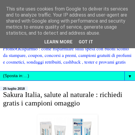
This site uses cookies from Google to deliver its services
and to analyze traffic. Your IP address and user-agent are
shared with Google along with performance and security
metrics to ensure quality of service, generate usage
statistics, and to detect and address abuse.
LEARN MORE
GOT IT
Promo€Risparmio : come risparmiare sulla spesa con buoni sconto
da stampare, coupon, concorsi a premi, campioni gratuiti di profumi
e cosmetici, sondaggi retribuiti, cashback , tester e provami gratis
▼
25 luglio 2018
Sakura Italia, salute al naturale : richiedi
gratis i campioni omaggio