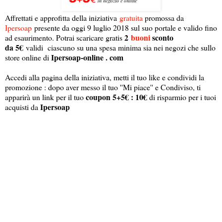
Affrettati e approfitta della iniziativa
gratuita
promossa da
Ipersoap
presente da oggi 9 luglio 2018 sul suo portale e valido fino
2
buoni
sconto
ad esaurimento. Potrai scaricare gratis
da 5€
validi ciascuno su una spesa minima sia nei negozi che sullo
Ipersoap-online . com
store online di
Accedi alla pagina della iniziativa, metti il tuo like e condividi la
promozione : dopo aver messo il tuo ''Mi piace'' e Condiviso, ti
coupon 5+5€ : 10€
apparirà un link per il tuo
di risparmio per i tuoi
Ipersoap
acquisti da