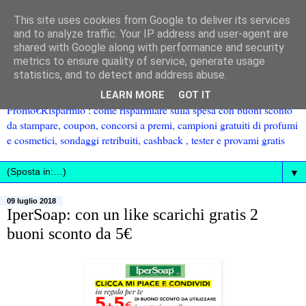
This site uses cookies from Google to deliver its services
and to analyze traffic. Your IP address and user-agent are
shared with Google along with performance and security
metrics to ensure quality of service, generate usage
statistics, and to detect and address abuse.
LEARN MORE
GOT IT
Promo€Risparmio : come risparmiare sulla spesa con buoni sconto
da stampare, coupon, concorsi a premi, campioni gratuiti di profumi
e cosmetici, sondaggi retribuiti, cashback , tester e provami gratis
▼
09 luglio 2018
IperSoap: con un like scarichi gratis 2
buoni sconto da 5€