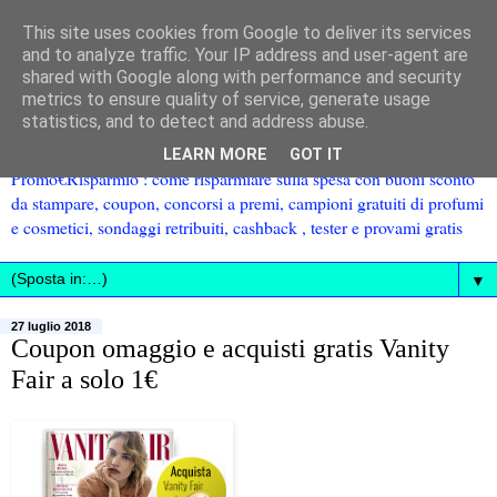
This site uses cookies from Google to deliver its services
and to analyze traffic. Your IP address and user-agent are
shared with Google along with performance and security
metrics to ensure quality of service, generate usage
statistics, and to detect and address abuse.
LEARN MORE
GOT IT
Promo€Risparmio : come risparmiare sulla spesa con buoni sconto
da stampare, coupon, concorsi a premi, campioni gratuiti di profumi
e cosmetici, sondaggi retribuiti, cashback , tester e provami gratis
▼
27 luglio 2018
Coupon omaggio e acquisti gratis Vanity
Fair a solo 1€