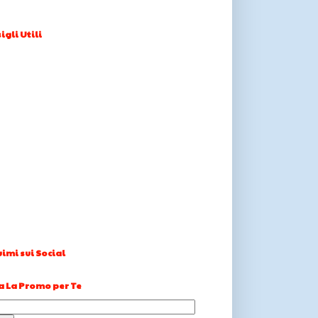
igli Utili
imi sui Social
a La Promo per Te