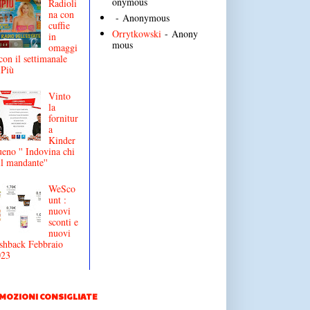
onymous
Radioli
na con
- Anonymous
cuffie
Orrytkowski
- Anony
in
mous
omaggi
con il settimanale
iPiù
Vinto
la
fornitur
a
Kinder
eno '' Indovina chi
il mandante''
WeSco
unt :
nuovi
sconti e
nuovi
shback Febbraio
023
MOZIONI CONSIGLIATE