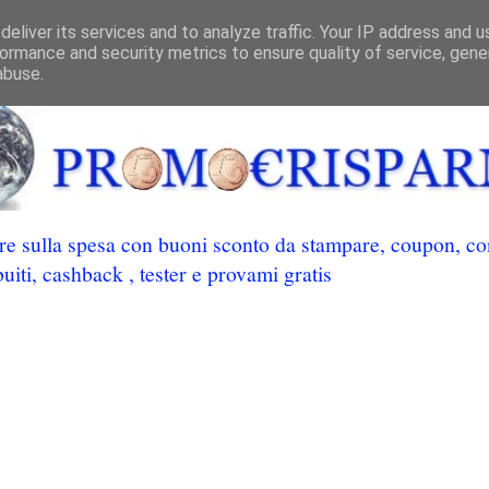
eliver its services and to analyze traffic. Your IP address and 
ormance and security metrics to ensure quality of service, gen
abuse.
 sulla spesa con buoni sconto da stampare, coupon, conc
uiti, cashback , tester e provami gratis