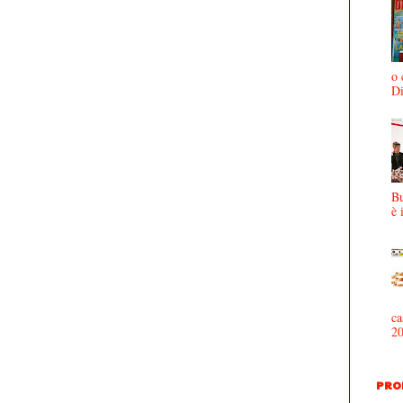
o 
D
Bu
è 
ca
2
PRO