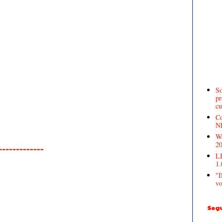
So
pr
cu
Co
N
We
2
______________
LI
1.
"I
vo
Segu