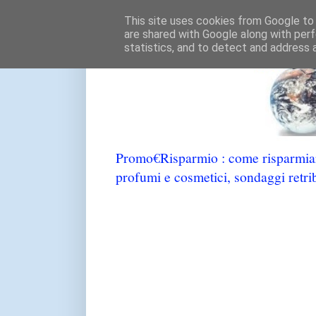
This site uses cookies from Google to d
are shared with Google along with perf
statistics, and to detect and address 
Promo€Risparmio : come risparmiare
profumi e cosmetici, sondaggi retrib