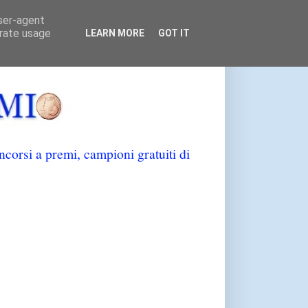
user-agent
erate usage
LEARN MORE
GOT IT
orsi a premi, campioni gratuiti di