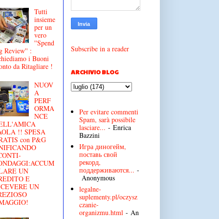
Tutti
insieme
per un
vero
''Spend
Subscribe in a reader
g Review'' :
chiediamo i Buoni
onto da Ritagliare !
ARCHIVIO BLOG
NUOV
A
PERF
ORMA
Per evitare commenti
NCE
Spam, sarà possibile
ELL'AMICA
lasciare...
- Enrica
AOLA !! SPESA
Bazzini
RATIS con P&G
Игра диногейм,
NIFICANDO
поставь свой
CONTI-
рекорд,
ONDAGGI:ACCUM
поддерживаются...
-
LARE UN
Anonymous
REDITO E
ICEVERE UN
legalne-
REZIOSO
suplementy.pl/oczysz
MAGGIO!
czanie-
organizmu.html
- An