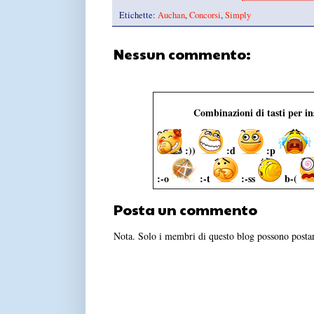
Etichette:
Auchan
,
Concorsi
,
Simply
Nessun commento:
Combinazioni di tasti per i
:))
:d
:p
:-o
:-t
:-ss
b-(
Posta un commento
Nota. Solo i membri di questo blog possono post