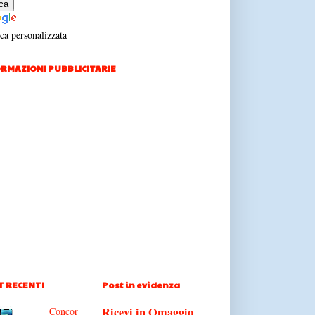
ca personalizzata
RMAZIONI PUBBLICITARIE
T RECENTI
Post in evidenza
Ricevi in Omaggio
Concor