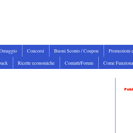
iOmaggio
Concorsi
Buoni Sconto / Coupon
Promozioni e
back
Ricette economiche
Contatti/Forum
Come Funziona
Pubb