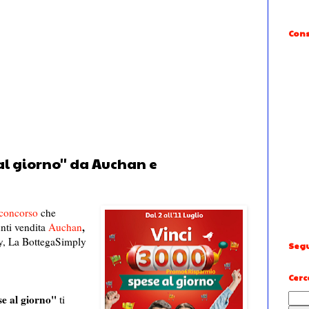
Cons
al giorno'' da Auchan e
concorso
che
,
nti vendita
Auchan
y, La BottegaSimply
Segu
Cerc
se al giorno''
ti