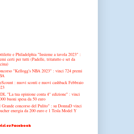
ttilette e Philadelphia "Insieme a tavola 2023" :
emi certi per tutti (Padelle, tritatutto e set da
cina)
ncorso "Kellogg's NBA 2023" : vinci 724 premi
BA
Scount : nuovi sconti e nuovi cashback Febbraio
023
DL "La tua opinione conta 4° edizione" : vinci
000 buoni spesa da 50 euro
l Grande concorso del Pulito" : su DonnaD vinci
ucher energia da 200 euro e 1 Tesla Model Y
ici su Facebook