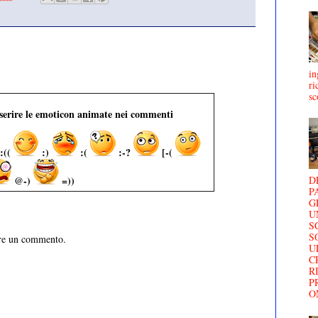
in
ri
sc
nserire le emoticon animate nei commenti
:((
:)
:(
:-?
[-(
D
@-)
=))
P
G
U
S
S
are un commento.
U
C
R
P
O