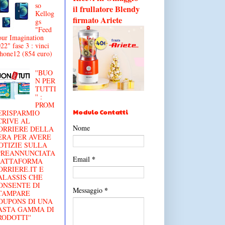
so
il frullatore Blendy
Kellog
firmato Ariete
gs
"Feed
ur Imagination
22" fase 3 : vinci
hone12 (854 euro)
''BUO
N PER
TUTTI
'' :
PROM
Modulo Contatti
€RISPARMIO
CRIVE AL
Nome
ORRIERE DELLA
ERA PER AVERE
OTIZIE SULLA
'PREANNUNCIATA
*
Email
IATTAFORMA
ORRIERE.IT E
ALASSIS CHE
ONSENTE DI
*
Messaggio
TAMPARE
OUPONS DI UNA
ASTA GAMMA DI
RODOTTI''