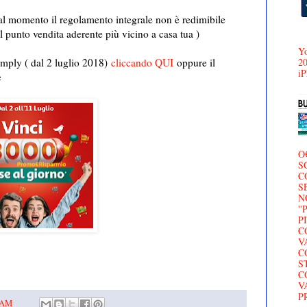
 al momento il regolamento integrale non è redimibile
 punto vendita aderente più vicino a casa tua )
Yo
20
Simply ( dal 2 luglio 2018)
cliccando QUI
oppure il
iP
e
O
S
C
S
N
'
P
C
V
C
S
C
V
P
0 AM