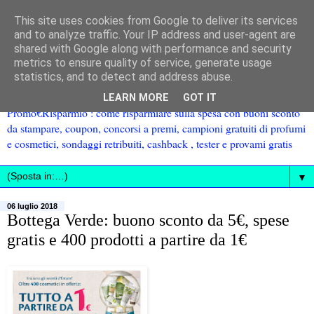
This site uses cookies from Google to deliver its services
and to analyze traffic. Your IP address and user-agent are
shared with Google along with performance and security
metrics to ensure quality of service, generate usage
statistics, and to detect and address abuse.
LEARN MORE
GOT IT
Promo€Risparmio : come risparmiare sulla spesa con buoni sconto
da stampare, coupon, concorsi a premi, campioni gratuiti di profumi
e cosmetici, sondaggi retribuiti, cashback , tester e provami gratis
▼
06 luglio 2018
Bottega Verde: buono sconto da 5€, spese
gratis e 400 prodotti a partire da 1€